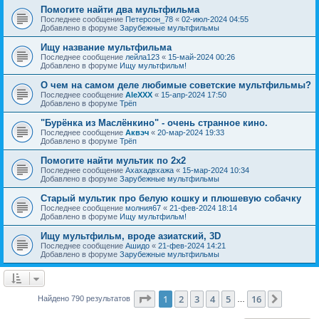
Помогите найти два мультфильма
Последнее сообщение
Петерсон_78
«
02-июл-2024 04:55
Добавлено в форуме
Зарубежные мультфильмы
Ищу название мультфильма
Последнее сообщение
лейла123
«
15-май-2024 00:26
Добавлено в форуме
Ищу мультфильм!
О чем на самом деле любимые советские мультфильмы?
Последнее сообщение
AleXXX
«
15-апр-2024 17:50
Добавлено в форуме
Трёп
"Бурёнка из Маслёнкино" - очень странное кино.
Последнее сообщение
Аквэч
«
20-мар-2024 19:33
Добавлено в форуме
Трёп
Помогите найти мультик по 2х2
Последнее сообщение
Ахахадвхажа
«
15-мар-2024 10:34
Добавлено в форуме
Зарубежные мультфильмы
Старый мультик про белую кошку и плюшевую собачку
Последнее сообщение
молния67
«
21-фев-2024 18:14
Добавлено в форуме
Ищу мультфильм!
Ищу мультфильм, вроде азиатский, 3D
Последнее сообщение
Ашидо
«
21-фев-2024 14:21
Добавлено в форуме
Зарубежные мультфильмы
Страница
1
из
16
1
2
3
4
5
16
След.
Найдено 790 результатов
…