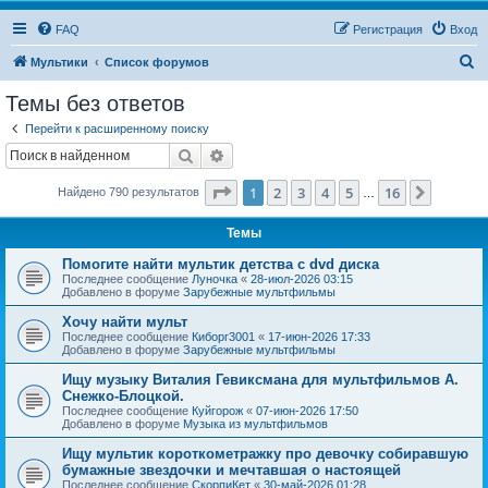
FAQ
Регистрация
Вход
П
Мультики
Список форумов
о
Темы без ответов
и
Перейти к расширенному поиску
с
Поиск
Расширенный поиск
к
Страница
1
из
16
1
2
3
4
5
16
След.
Найдено 790 результатов
…
Темы
Помогите найти мультик детства с dvd диска
Последнее сообщение
Луночка
«
28-июл-2026 03:15
Добавлено в форуме
Зарубежные мультфильмы
Хочу найти мульт
Последнее сообщение
Киборг3001
«
17-июн-2026 17:33
Добавлено в форуме
Зарубежные мультфильмы
Ищу музыку Виталия Гевиксмана для мультфильмов А.
Снежко-Блоцкой.
Последнее сообщение
Куйгорож
«
07-июн-2026 17:50
Добавлено в форуме
Музыка из мультфильмов
Ищу мультик короткометражку про девочку собиравшую
бумажные звездочки и мечтавшая о настоящей
Последнее сообщение
СкорпиКет
«
30-май-2026 01:28