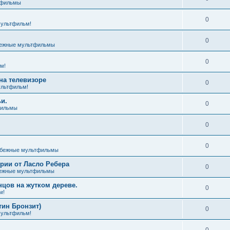
тфильмы
0
ультфильм!
0
ежные мультфильмы
0
м!
на телевизоре
0
льтфильм!
и.
0
фильмы
0
0
бежные мультфильмы
ии от Ласло Ребера
0
ежные мультфильмы
цов на жутком дереве.
0
м!
тин Бронзит)
0
ультфильм!
0