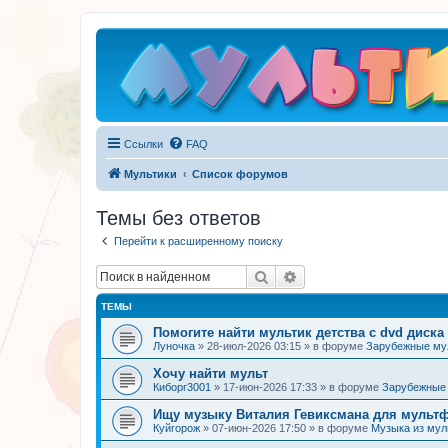
Ссылки
FAQ
Мультики
Список форумов
Темы без ответов
Перейти к расширенному поиску
Поиск
Расширенный поиск
ТЕМЫ
Помогите найти мультик детства с dvd диска
Луночка
»
28-июл-2026 03:15
» в форуме
Зарубежные м
Хочу найти мульт
Киборг3001
»
17-июн-2026 17:33
» в форуме
Зарубежные
Ищу музыку Виталия Гевиксмана для мульт
Куйгорож
»
07-июн-2026 17:50
» в форуме
Музыка из му