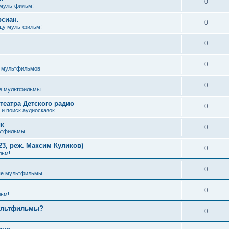
0
мультфильм!
рсиан.
0
щу мультфильм!
0
0
з мультфильмов
0
е мультфильмы
театра Детского радио
0
и поиск аудиосказок
ик
0
ьтфильмы
3, реж. Максим Куликов)
0
льм!
0
ые мультфильмы
0
ьм!
мультфильмы?
0