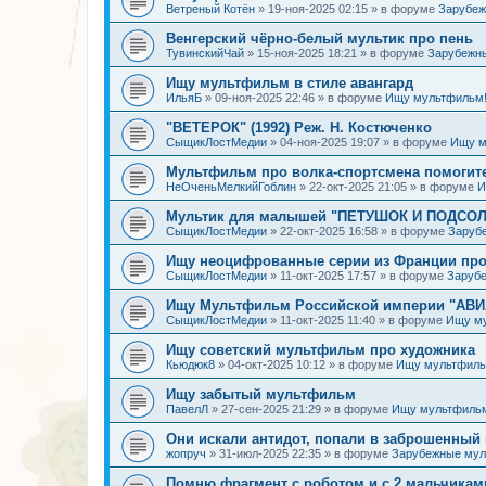
Ветреный Котён
»
19-ноя-2025 02:15
» в форуме
Зарубе
Венгерский чёрно-белый мультик про пень
ТувинскийЧай
»
15-ноя-2025 18:21
» в форуме
Зарубежн
Ищу мультфильм в стиле авангард
ИльяБ
»
09-ноя-2025 22:46
» в форуме
Ищу мультфильм
"ВЕТЕРОК" (1992) Реж. Н. Костюченко
СыщикЛостМедии
»
04-ноя-2025 19:07
» в форуме
Ищу м
Мультфильм про волка-спортсмена помогит
НеОченьМелкийГоблин
»
22-окт-2025 21:05
» в форуме
И
Мультик для малышей "ПЕТУШОК И ПОДСОЛН
СыщикЛостМедии
»
22-окт-2025 16:58
» в форуме
Заруб
Ищу неоцифрованные серии из Франции про
СыщикЛостМедии
»
11-окт-2025 17:57
» в форуме
Заруб
Ищу Мультфильм Российской империи "АВ
СыщикЛостМедии
»
11-окт-2025 11:40
» в форуме
Ищу м
Ищу советский мультфильм про художника
Кьюдюк8
»
04-окт-2025 10:12
» в форуме
Ищу мультфиль
Ищу забытый мультфильм
ПавелЛ
»
27-сен-2025 21:29
» в форуме
Ищу мультфиль
Они искали антидот, попали в заброшенный 
жопруч
»
31-июл-2025 22:35
» в форуме
Зарубежные му
Помню фрагмент с роботом и с 2 мальчикам