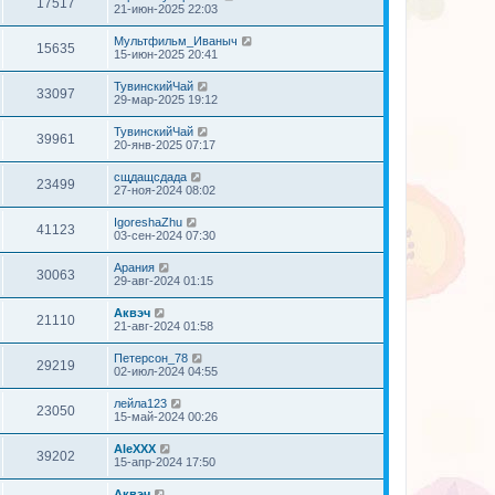
17517
21-июн-2025 22:03
Мультфильм_Иваныч
15635
15-июн-2025 20:41
ТувинскийЧай
33097
29-мар-2025 19:12
ТувинскийЧай
39961
20-янв-2025 07:17
сщдащсдада
23499
27-ноя-2024 08:02
IgoreshaZhu
41123
03-сен-2024 07:30
Арания
30063
29-авг-2024 01:15
Аквэч
21110
21-авг-2024 01:58
Петерсон_78
29219
02-июл-2024 04:55
лейла123
23050
15-май-2024 00:26
AleXXX
39202
15-апр-2024 17:50
Аквэч