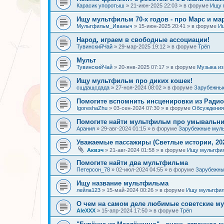
Карасик упоротыш
»
21-июн-2025 22:03
» в форуме
Ищу 
Ищу мультфильм 70-х годов - про Марс и ма
Мультфильм_Иваныч
»
15-июн-2025 20:41
» в форуме
И
Народ, играем в свободные ассоциации!
ТувинскийЧай
»
29-мар-2025 19:12
» в форуме
Трёп
Мульт
ТувинскийЧай
»
20-янв-2025 07:17
» в форуме
Музыка и
Ищу мультфильм про диких кошек!
сщдащсдада
»
27-ноя-2024 08:02
» в форуме
Зарубежны
Помогите вспомнить инсценировки из Радио
IgoreshaZhu
»
03-сен-2024 07:30
» в форуме
Обсуждения 
Помогите найти мультфильм про умывальн
Арания
»
29-авг-2024 01:15
» в форуме
Зарубежные мул
Уважаемые пассажиры (Светлые истории, 202
Аквэч
»
21-авг-2024 01:58
» в форуме
Ищу мультфи
Помогите найти два мультфильма
Петерсон_78
»
02-июл-2024 04:55
» в форуме
Зарубежн
Ищу название мультфильма
лейла123
»
15-май-2024 00:26
» в форуме
Ищу мультфил
О чем на самом деле любимые советские 
AleXXX
»
15-апр-2024 17:50
» в форуме
Трёп