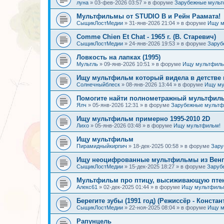
луна
»
03-фев-2026 03:57
» в форуме
Зарубежные муль
Мультфильмы от STUDIO B и Рейн Раамата!
СыщикЛостМедии
»
31-янв-2026 21:04
» в форуме
Ищу м
Comme Chien Et Chat - 1965 г. (В. Старевич)
СыщикЛостМедии
»
24-янв-2026 19:53
» в форуме
Заруб
Ловкость на лапках (1995)
Мультль
»
09-янв-2026 10:51
» в форуме
Ищу мультфиль
Ищу мультфильм который видела в детстве 
Солнечныйблеск
»
08-янв-2026 13:44
» в форуме
Ищу му
Помогите найти полнометражный мультфиль
Ялч
»
05-янв-2026 12:31
» в форуме
Зарубежные мульт
Ищу мультфильм примерно 1995-2010 2D
Лихо
»
05-янв-2026 03:48
» в форуме
Ищу мультфильм!
Ищу мультфильм
Пирамидныйкирпич
»
18-дек-2025 00:58
» в форуме
Зару
Ищу неоцифрованные мультфильмы из Венгр
СыщикЛостМедии
»
15-дек-2025 18:27
» в форуме
Заруб
Мультфильм про птицу, высиживающую птен
Алекс61
»
02-дек-2025 01:44
» в форуме
Ищу мультфиль
Берегите зубы (1991 год) (Режиссёр - Констан
СыщикЛостМедии
»
22-ноя-2025 08:04
» в форуме
Ищу м
Рапунцель