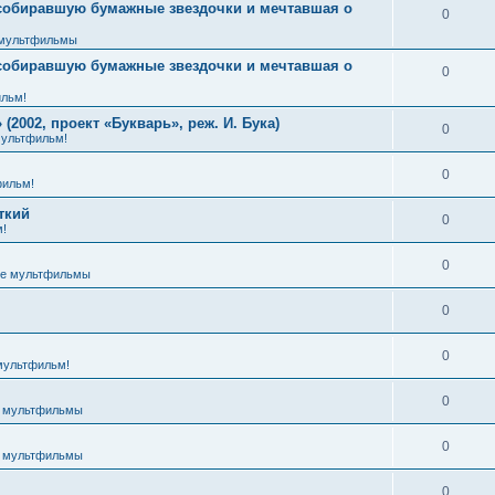
 собиравшую бумажные звездочки и мечтавшая о
0
мультфильмы
 собиравшую бумажные звездочки и мечтавшая о
0
льм!
2002, проект «Букварь», реж. И. Бука)
0
ультфильм!
0
ильм!
ткий
0
!
0
е мультфильмы
0
0
мультфильм!
0
 мультфильмы
0
 мультфильмы
0