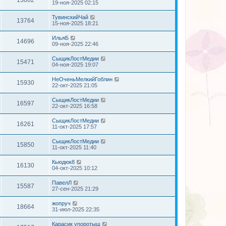
19-ноя-2025 02:15
ТувинскийЧай
13764
15-ноя-2025 18:21
ИльяБ
14696
09-ноя-2025 22:46
СыщикЛостМедии
15471
04-ноя-2025 19:07
НеОченьМелкийГоблин
15930
22-окт-2025 21:05
СыщикЛостМедии
16597
22-окт-2025 16:58
СыщикЛостМедии
16261
11-окт-2025 17:57
СыщикЛостМедии
15850
11-окт-2025 11:40
Кьюдюк8
16130
04-окт-2025 10:12
ПавелЛ
15587
27-сен-2025 21:29
жопруч
18664
31-июл-2025 22:35
Карасик упоротыш