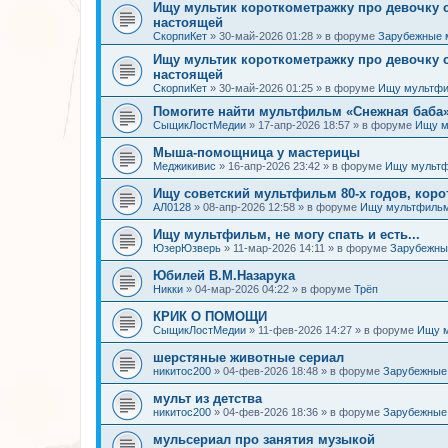
Ищу мультик короткометражку про девочку
настоящей
СкорпиКет
»
30-май-2026 01:28
» в форуме
Зарубежные 
Ищу мультик короткометражку про девочку
настоящей
СкорпиКет
»
30-май-2026 01:25
» в форуме
Ищу мультфи
Помогите найти мультфильм «Снежная баба» (
СыщикЛостМедии
»
17-апр-2026 18:57
» в форуме
Ищу м
Мыша-помощница у мастерицы
Меджикивис
»
16-апр-2026 23:42
» в форуме
Ищу мультф
Ищу советский мультфильм 80-х годов, коро
АЛ0128
»
08-апр-2026 12:58
» в форуме
Ищу мультфильм
Ищу мультфильм, не могу спать и есть...
ЮзерЮзверь
»
11-мар-2026 14:11
» в форуме
Зарубежны
Юбилей В.М.Назарука
Никки
»
04-мар-2026 04:22
» в форуме
Трёп
КРИК О ПОМОЩИ
СыщикЛостМедии
»
11-фев-2026 14:27
» в форуме
Ищу 
шерстяные животные сериал
никитос200
»
04-фев-2026 18:48
» в форуме
Зарубежные
мульт из детства
никитос200
»
04-фев-2026 18:36
» в форуме
Зарубежные
мульсериал про занятия музыкой