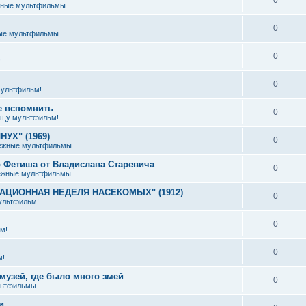
жные мультфильмы
0
ые мультфильмы
0
!
0
ультфильм!
е вспомнить
0
щу мультфильм!
УХ" (1969)
0
ежные мультфильмы
 Фетиша от Владислава Старевича
0
ежные мультфильмы
ИАЦИОННАЯ НЕДЕЛЯ НАСЕКОМЫХ" (1912)
0
ультфильм!
0
м!
0
м!
музей, где было много змей
0
льтфильмы
и