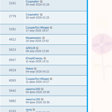
СкорпиКет
3181
30-май-2026 01:28
СкорпиКет
2779
30-май-2026 01:25
СыщикЛостМедии
5281
17-апр-2026 18:57
Меджикивис
4812
16-апр-2026 23:42
АЛ0128
5623
08-апр-2026 12:58
ЮзерЮзверь
6937
11-мар-2026 14:11
Никки
6919
04-мар-2026 04:22
СыщикЛостМедии
6093
11-фев-2026 14:27
никитос200
5942
04-фев-2026 18:48
никитос200
5982
04-фев-2026 18:36
луна
6163