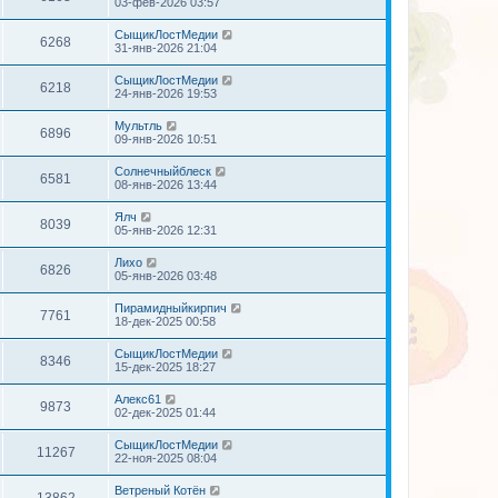
03-фев-2026 03:57
СыщикЛостМедии
6268
31-янв-2026 21:04
СыщикЛостМедии
6218
24-янв-2026 19:53
Мультль
6896
09-янв-2026 10:51
Солнечныйблеск
6581
08-янв-2026 13:44
Ялч
8039
05-янв-2026 12:31
Лихо
6826
05-янв-2026 03:48
Пирамидныйкирпич
7761
18-дек-2025 00:58
СыщикЛостМедии
8346
15-дек-2025 18:27
Алекс61
9873
02-дек-2025 01:44
СыщикЛостМедии
11267
22-ноя-2025 08:04
Ветреный Котён
13862