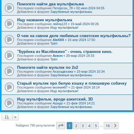
Помогите найти два мультфильма
Последнее сообщение
Петерсон_78
«
02-июл-2024 04:55
Добавлено в форуме
Зарубежные мультфильмы
Ищу название мультфильма
Последнее сообщение
лейла123
«
15-май-2024 00:26
Добавлено в форуме
Ищу мультфильм!
О чем на самом деле любимые советские мультфильмы?
Последнее сообщение
AleXXX
«
15-апр-2024 17:50
Добавлено в форуме
Трёп
"Бурёнка из Маслёнкино" - очень странное кино.
Последнее сообщение
Аквэч
«
20-мар-2024 19:33
Добавлено в форуме
Трёп
Помогите найти мультик по 2х2
Последнее сообщение
Ахахадвхажа
«
15-мар-2024 10:34
Добавлено в форуме
Зарубежные мультфильмы
Старый мультик про белую кошку и плюшевую собачку
Последнее сообщение
молния67
«
21-фев-2024 18:14
Добавлено в форуме
Ищу мультфильм!
Ищу мультфильм, вроде азиатский, 3D
Последнее сообщение
Ашидо
«
21-фев-2024 14:21
Добавлено в форуме
Зарубежные мультфильмы
Страница
1
из
16
1
2
3
4
5
16
След.
Найдено 790 результатов
…