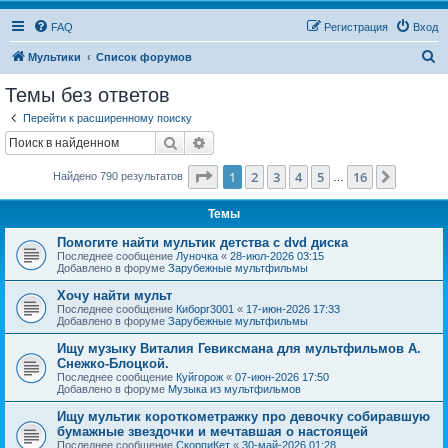
FAQ
Регистрация
Вход
П
Мультики
Список форумов
о
Темы без ответов
и
Перейти к расширенному поиску
с
Поиск
Расширенный поиск
к
Страница
1
из
16
1
2
3
4
5
16
След.
Найдено 790 результатов
…
Темы
Помогите найти мультик детства с dvd диска
Последнее сообщение
Луночка
«
28-июл-2026 03:15
Добавлено в форуме
Зарубежные мультфильмы
Хочу найти мульт
Последнее сообщение
Киборг3001
«
17-июн-2026 17:33
Добавлено в форуме
Зарубежные мультфильмы
Ищу музыку Виталия Гевиксмана для мультфильмов А.
Снежко-Блоцкой.
Последнее сообщение
Куйгорож
«
07-июн-2026 17:50
Добавлено в форуме
Музыка из мультфильмов
Ищу мультик короткометражку про девочку собиравшую
бумажные звездочки и мечтавшая о настоящей
Последнее сообщение
СкорпиКет
«
30-май-2026 01:28