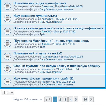
Помогите найти два мультфильма
Последнее сообщение
Петерсон_78
«
02-июл-2024 04:55
Добавлено в форуме
Зарубежные мультфильмы
Ищу название мультфильма
Последнее сообщение
лейла123
«
15-май-2024 00:26
Добавлено в форуме
Ищу мультфильм!
О чем на самом деле любимые советские мультфильмы?
Последнее сообщение
AleXXX
«
15-апр-2024 17:50
Добавлено в форуме
Трёп
"Бурёнка из Маслёнкино" - очень странное кино.
Последнее сообщение
Аквэч
«
20-мар-2024 19:33
Добавлено в форуме
Трёп
Помогите найти мультик по 2х2
Последнее сообщение
Ахахадвхажа
«
15-мар-2024 10:34
Добавлено в форуме
Зарубежные мультфильмы
Старый мультик про белую кошку и плюшевую собачку
Последнее сообщение
молния67
«
21-фев-2024 18:14
Добавлено в форуме
Ищу мультфильм!
Ищу мультфильм, вроде азиатский, 3D
Последнее сообщение
Ашидо
«
21-фев-2024 14:21
Добавлено в форуме
Зарубежные мультфильмы
Страница
1
из
16
1
2
3
4
5
16
След.
Найдено 790 результатов
…