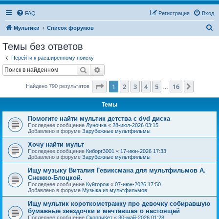
FAQ
Регистрация
Вход
П
Мультики
Список форумов
о
Темы без ответов
и
Перейти к расширенному поиску
с
Поиск
Расширенный поиск
к
Страница
1
из
16
1
2
3
4
5
16
След.
Найдено 790 результатов
…
Темы
Помогите найти мультик детства с dvd диска
Последнее сообщение
Луночка
«
28-июл-2026 03:15
Добавлено в форуме
Зарубежные мультфильмы
Хочу найти мульт
Последнее сообщение
Киборг3001
«
17-июн-2026 17:33
Добавлено в форуме
Зарубежные мультфильмы
Ищу музыку Виталия Гевиксмана для мультфильмов А.
Снежко-Блоцкой.
Последнее сообщение
Куйгорож
«
07-июн-2026 17:50
Добавлено в форуме
Музыка из мультфильмов
Ищу мультик короткометражку про девочку собиравшую
бумажные звездочки и мечтавшая о настоящей
Последнее сообщение
СкорпиКет
«
30-май-2026 01:28