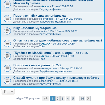
Максим Куликов)
Последнее сообщение
Аквэч
«
21-авг-2024 01:58
Добавлено в форуме
Ищу мультфильм!
Помогите найти два мультфильма
Последнее сообщение
Петерсон_78
«
02-июл-2024 04:55
Добавлено в форуме
Зарубежные мультфильмы
Ищу название мультфильма
Последнее сообщение
лейла123
«
15-май-2024 00:26
Добавлено в форуме
Ищу мультфильм!
О чем на самом деле любимые советские мультфильмы?
Последнее сообщение
AleXXX
«
15-апр-2024 17:50
Добавлено в форуме
Трёп
"Бурёнка из Маслёнкино" - очень странное кино.
Последнее сообщение
Аквэч
«
20-мар-2024 19:33
Добавлено в форуме
Трёп
Помогите найти мультик по 2х2
Последнее сообщение
Ахахадвхажа
«
15-мар-2024 10:34
Добавлено в форуме
Зарубежные мультфильмы
Старый мультик про белую кошку и плюшевую собачку
Последнее сообщение
молния67
«
21-фев-2024 18:14
Добавлено в форуме
Ищу мультфильм!
Страница
1
из
16
1
2
3
4
5
16
След.
Найден 791 результат
…