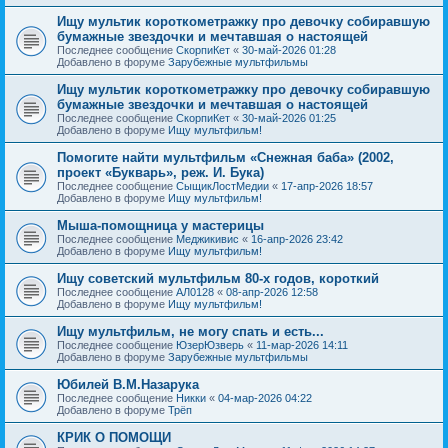
Ищу мультик короткометражку про девочку собиравшую
бумажные звездочки и мечтавшая о настоящей
Последнее сообщение
СкорпиКет
«
30-май-2026 01:28
Добавлено в форуме
Зарубежные мультфильмы
Ищу мультик короткометражку про девочку собиравшую
бумажные звездочки и мечтавшая о настоящей
Последнее сообщение
СкорпиКет
«
30-май-2026 01:25
Добавлено в форуме
Ищу мультфильм!
Помогите найти мультфильм «Снежная баба» (2002,
проект «Букварь», реж. И. Бука)
Последнее сообщение
СыщикЛостМедии
«
17-апр-2026 18:57
Добавлено в форуме
Ищу мультфильм!
Мыша-помощница у мастерицы
Последнее сообщение
Меджикивис
«
16-апр-2026 23:42
Добавлено в форуме
Ищу мультфильм!
Ищу советский мультфильм 80-х годов, короткий
Последнее сообщение
АЛ0128
«
08-апр-2026 12:58
Добавлено в форуме
Ищу мультфильм!
Ищу мультфильм, не могу спать и есть...
Последнее сообщение
ЮзерЮзверь
«
11-мар-2026 14:11
Добавлено в форуме
Зарубежные мультфильмы
Юбилей В.М.Назарука
Последнее сообщение
Никки
«
04-мар-2026 04:22
Добавлено в форуме
Трёп
КРИК О ПОМОЩИ