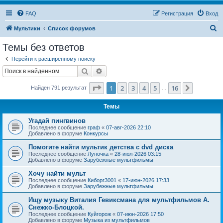
FAQ
Регистрация
Вход
П
Мультики
Список форумов
о
Темы без ответов
и
Перейти к расширенному поиску
с
Поиск
Расширенный поиск
к
Страница
1
из
16
1
2
3
4
5
16
След.
Найден 791 результат
…
Темы
Угадай пингвинов
Последнее сообщение
граф
«
07-авг-2026 22:10
Добавлено в форуме
Конкурсы
Помогите найти мультик детства с dvd диска
Последнее сообщение
Луночка
«
28-июл-2026 03:15
Добавлено в форуме
Зарубежные мультфильмы
Хочу найти мульт
Последнее сообщение
Киборг3001
«
17-июн-2026 17:33
Добавлено в форуме
Зарубежные мультфильмы
Ищу музыку Виталия Гевиксмана для мультфильмов А.
Снежко-Блоцкой.
Последнее сообщение
Куйгорож
«
07-июн-2026 17:50
Добавлено в форуме
Музыка из мультфильмов