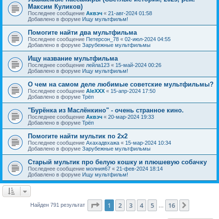
Максим Куликов)
Последнее сообщение
Аквэч
«
21-авг-2024 01:58
Добавлено в форуме
Ищу мультфильм!
Помогите найти два мультфильма
Последнее сообщение
Петерсон_78
«
02-июл-2024 04:55
Добавлено в форуме
Зарубежные мультфильмы
Ищу название мультфильма
Последнее сообщение
лейла123
«
15-май-2024 00:26
Добавлено в форуме
Ищу мультфильм!
О чем на самом деле любимые советские мультфильмы?
Последнее сообщение
AleXXX
«
15-апр-2024 17:50
Добавлено в форуме
Трёп
"Бурёнка из Маслёнкино" - очень странное кино.
Последнее сообщение
Аквэч
«
20-мар-2024 19:33
Добавлено в форуме
Трёп
Помогите найти мультик по 2х2
Последнее сообщение
Ахахадвхажа
«
15-мар-2024 10:34
Добавлено в форуме
Зарубежные мультфильмы
Старый мультик про белую кошку и плюшевую собачку
Последнее сообщение
молния67
«
21-фев-2024 18:14
Добавлено в форуме
Ищу мультфильм!
Страница
1
из
16
1
2
3
4
5
16
След.
Найден 791 результат
…