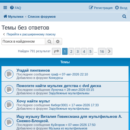
FAQ
Регистрация
Вход
П
Мультики
Список форумов
о
Темы без ответов
и
Перейти к расширенному поиску
с
Поиск
Расширенный поиск
к
Страница
1
из
16
1
2
3
4
5
16
След.
Найден 791 результат
…
Темы
Угадай пингвинов
Последнее сообщение
граф
«
07-авг-2026 22:10
Добавлено в форуме
Конкурсы
Помогите найти мультик детства с dvd диска
Последнее сообщение
Луночка
«
28-июл-2026 03:15
Добавлено в форуме
Зарубежные мультфильмы
Хочу найти мульт
Последнее сообщение
Киборг3001
«
17-июн-2026 17:33
Добавлено в форуме
Зарубежные мультфильмы
Ищу музыку Виталия Гевиксмана для мультфильмов А.
Снежко-Блоцкой.
Последнее сообщение
Куйгорож
«
07-июн-2026 17:50
Добавлено в форуме
Музыка из мультфильмов