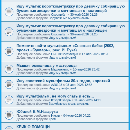
Ищу мультик короткометражку про девочку собиравшую
бумажные звездочки и мечтавшая о настоящей
Последнее сообщение
СкорпиКет
«
30-май-2026 01:28
Добавлено в форуме
Зарубежные мультфильмы
Ищу мультик короткометражку про девочку собиравшую
бумажные звездочки и мечтавшая о настоящей
Последнее сообщение
СкорпиКет
«
30-май-2026 01:25
Добавлено в форуме
Ищу мультфильм!
Помогите найти мультфильм «Снежная баба» (2002,
проект «Букварь», реж. И. Бука)
Последнее сообщение
СыщикЛостМедии
«
17-апр-2026 18:57
Добавлено в форуме
Ищу мультфильм!
Мыша-помощница у мастерицы
Последнее сообщение
Меджикивис
«
16-апр-2026 23:42
Добавлено в форуме
Ищу мультфильм!
Ищу советский мультфильм 80-х годов, короткий
Последнее сообщение
АЛ0128
«
08-апр-2026 12:58
Добавлено в форуме
Ищу мультфильм!
Ищу мультфильм, не могу спать и есть...
Последнее сообщение
ЮзерЮзверь
«
11-мар-2026 14:11
Добавлено в форуме
Зарубежные мультфильмы
Юбилей В.М.Назарука
Последнее сообщение
Никки
«
04-мар-2026 04:22
Добавлено в форуме
Трёп
КРИК О ПОМОЩИ