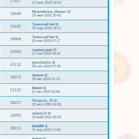
17527
21-июн-2025 22:03
Мультфильм_Иваныч
15646
15-июн-2025 20:41
ТувинскийЧай
33105
29-мар-2025 19:12
ТувинскийЧай
39968
20-янв-2025 07:17
сщдащсдада
23505
27-ноя-2024 08:02
IgoreshaZhu
41132
03-сен-2024 07:30
Арания
30073
29-авг-2024 01:15
Аквэч
21122
21-авг-2024 01:58
Петерсон_78
29227
02-июл-2024 04:55
лейла123
23055
15-май-2024 00:26
AleXXX
39213
15-апр-2024 17:50
Аквэч