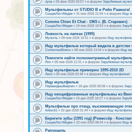
луна
»
03-фев-2026 03:57
» в форуме
Зарубежные муль
Мультфильмы от STUDIO B и Рейн Раамата!
СыщикЛостМедии
»
31-янв-2026 21:04
» в форуме
Ищу м
Comme Chien Et Chat - 1965 г. (В. Старевич)
СыщикЛостМедии
»
24-янв-2026 19:53
» в форуме
Заруб
Ловкость на лапках (1995)
Мультль
»
09-янв-2026 10:51
» в форуме
Ищу мультфиль
Ищу мультфильм который видела в детстве 
Солнечныйблеск
»
08-янв-2026 13:44
» в форуме
Ищу му
Помогите найти полнометражный мультфиль
Ялч
»
05-янв-2026 12:31
» в форуме
Зарубежные мульт
Ищу мультфильм примерно 1995-2010 2D
Лихо
»
05-янв-2026 03:48
» в форуме
Ищу мультфильм!
Ищу мультфильм
Пирамидныйкирпич
»
18-дек-2025 00:58
» в форуме
Зару
Ищу неоцифрованные мультфильмы из Венгр
СыщикЛостМедии
»
15-дек-2025 18:27
» в форуме
Заруб
Мультфильм про птицу, высиживающую птен
Алекс61
»
02-дек-2025 01:44
» в форуме
Ищу мультфиль
Берегите зубы (1991 год) (Режиссёр - Констан
СыщикЛостМедии
»
22-ноя-2025 08:04
» в форуме
Ищу м
Рапунцель