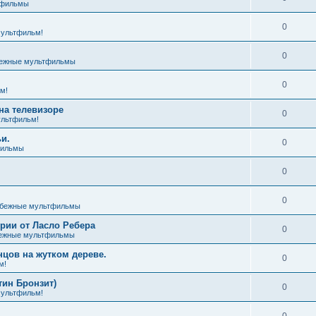
тфильмы
0
ультфильм!
0
ежные мультфильмы
0
м!
на телевизоре
0
льтфильм!
и.
0
фильмы
0
0
бежные мультфильмы
ии от Ласло Ребера
0
ежные мультфильмы
цов на жутком дереве.
0
м!
тин Бронзит)
0
ультфильм!
0