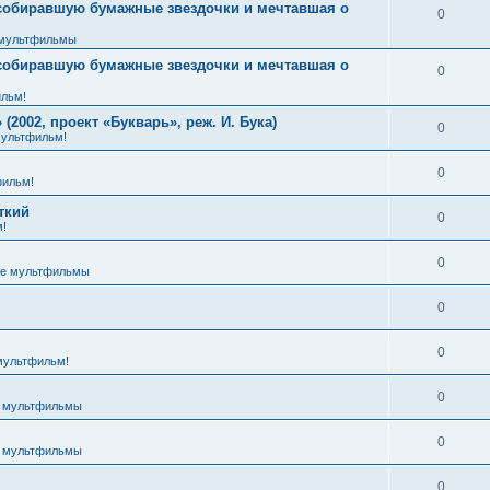
 собиравшую бумажные звездочки и мечтавшая о
0
мультфильмы
 собиравшую бумажные звездочки и мечтавшая о
0
льм!
2002, проект «Букварь», реж. И. Бука)
0
ультфильм!
0
ильм!
ткий
0
!
0
е мультфильмы
0
0
мультфильм!
0
 мультфильмы
0
 мультфильмы
0