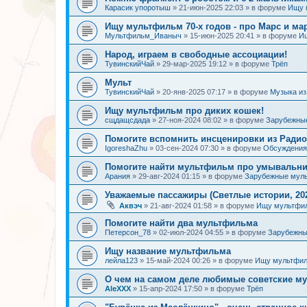
Карасик упоротыш
»
21-июн-2025 22:03
» в форуме
Ищу 
Ищу мультфильм 70-х годов - про Марс и ма
Мультфильм_Иваныч
»
15-июн-2025 20:41
» в форуме
И
Народ, играем в свободные ассоциации!
ТувинскийЧай
»
29-мар-2025 19:12
» в форуме
Трёп
Мульт
ТувинскийЧай
»
20-янв-2025 07:17
» в форуме
Музыка и
Ищу мультфильм про диких кошек!
сщдащсдада
»
27-ноя-2024 08:02
» в форуме
Зарубежны
Помогите вспомнить инсценировки из Радио
IgoreshaZhu
»
03-сен-2024 07:30
» в форуме
Обсуждения 
Помогите найти мультфильм про умывальн
Арания
»
29-авг-2024 01:15
» в форуме
Зарубежные мул
Уважаемые пассажиры (Светлые истории, 202
Аквэч
»
21-авг-2024 01:58
» в форуме
Ищу мультфи
Помогите найти два мультфильма
Петерсон_78
»
02-июл-2024 04:55
» в форуме
Зарубежн
Ищу название мультфильма
лейла123
»
15-май-2024 00:26
» в форуме
Ищу мультфил
О чем на самом деле любимые советские 
AleXXX
»
15-апр-2024 17:50
» в форуме
Трёп