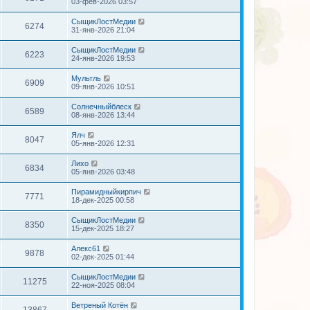
03-фев-2026 03:57
СыщикЛостМедии
6274
31-янв-2026 21:04
СыщикЛостМедии
6223
24-янв-2026 19:53
Мультль
6909
09-янв-2026 10:51
Солнечныйблеск
6589
08-янв-2026 13:44
Ялч
8047
05-янв-2026 12:31
Лихо
6834
05-янв-2026 03:48
Пирамидныйкирпич
7771
18-дек-2025 00:58
СыщикЛостМедии
8350
15-дек-2025 18:27
Алекс61
9878
02-дек-2025 01:44
СыщикЛостМедии
11275
22-ноя-2025 08:04
Ветреный Котён
13867