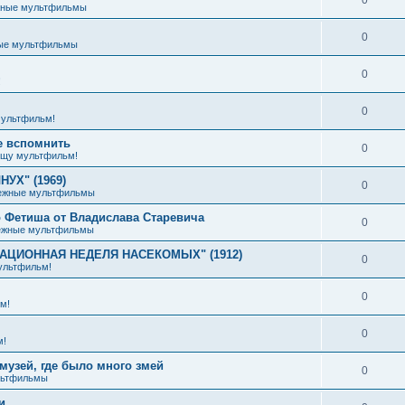
жные мультфильмы
0
ые мультфильмы
0
!
0
ультфильм!
е вспомнить
0
щу мультфильм!
УХ" (1969)
0
ежные мультфильмы
 Фетиша от Владислава Старевича
0
ежные мультфильмы
ИАЦИОННАЯ НЕДЕЛЯ НАСЕКОМЫХ" (1912)
0
ультфильм!
0
м!
0
м!
музей, где было много змей
0
льтфильмы
и