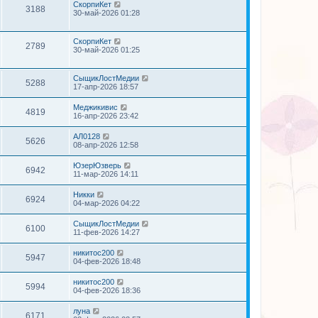
СкорпиКет
3188
30-май-2026 01:28
СкорпиКет
2789
30-май-2026 01:25
СыщикЛостМедии
5288
17-апр-2026 18:57
Меджикивис
4819
16-апр-2026 23:42
АЛ0128
5626
08-апр-2026 12:58
ЮзерЮзверь
6942
11-мар-2026 14:11
Никки
6924
04-мар-2026 04:22
СыщикЛостМедии
6100
11-фев-2026 14:27
никитос200
5947
04-фев-2026 18:48
никитос200
5994
04-фев-2026 18:36
луна
6171