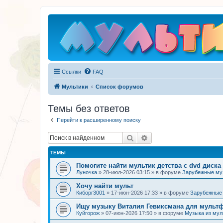
Ссылки
FAQ
Мультики
Список форумов
Темы без ответов
Перейти к расширенному поиску
Поиск
Расширенный поиск
ТЕМЫ
Помогите найти мультик детства с dvd диска
Луночка
»
28-июл-2026 03:15
» в форуме
Зарубежные м
Хочу найти мульт
Киборг3001
»
17-июн-2026 17:33
» в форуме
Зарубежные
Ищу музыку Виталия Гевиксмана для мульт
Куйгорож
»
07-июн-2026 17:50
» в форуме
Музыка из му