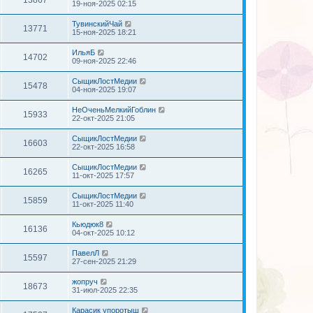
19-ноя-2025 02:15
ТувинскийЧай
13771
15-ноя-2025 18:21
ИльяБ
14702
09-ноя-2025 22:46
СыщикЛостМедии
15478
04-ноя-2025 19:07
НеОченьМелкийГоблин
15933
22-окт-2025 21:05
СыщикЛостМедии
16603
22-окт-2025 16:58
СыщикЛостМедии
16265
11-окт-2025 17:57
СыщикЛостМедии
15859
11-окт-2025 11:40
Кьюдюк8
16136
04-окт-2025 10:12
ПавелЛ
15597
27-сен-2025 21:29
жопруч
18673
31-июл-2025 22:35
Карасик упоротыш