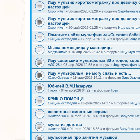
Ищу мультик короткометражку про девочку
настоящей
СкорпиКет
»
30-май-2026 01:28
» в форуме
Зарубежные 
Ищу мультик короткометражку про девочку
настоящей
СкорпиКет
»
30-май-2026 01:25
» в форуме
Ищу мультфи
Помогите найти мультфильм «Снежная баба» (
СыщикЛостМедии
»
17-апр-2026 18:57
» в форуме
Ищу м
Мыша-помощница у мастерицы
Меджикивис
»
16-апр-2026 23:42
» в форуме
Ищу мультф
Ищу советский мультфильм 80-х годов, коро
АЛ0128
»
08-апр-2026 12:58
» в форуме
Ищу мультфильм
Ищу мультфильм, не могу спать и есть...
ЮзерЮзверь
»
11-мар-2026 14:11
» в форуме
Зарубежны
Юбилей В.М.Назарука
Никки
»
04-мар-2026 04:22
» в форуме
Трёп
КРИК О ПОМОЩИ
СыщикЛостМедии
»
11-фев-2026 14:27
» в форуме
Ищу 
шерстяные животные сериал
никитос200
»
04-фев-2026 18:48
» в форуме
Зарубежные
мульт из детства
никитос200
»
04-фев-2026 18:36
» в форуме
Зарубежные
мульсериал про занятия музыкой