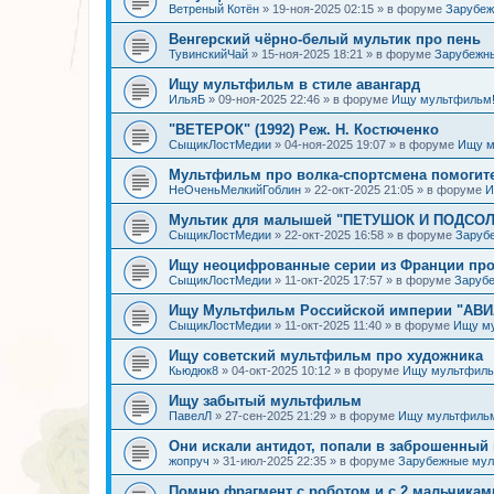
Ветреный Котён
»
19-ноя-2025 02:15
» в форуме
Зарубе
Венгерский чёрно-белый мультик про пень
ТувинскийЧай
»
15-ноя-2025 18:21
» в форуме
Зарубежн
Ищу мультфильм в стиле авангард
ИльяБ
»
09-ноя-2025 22:46
» в форуме
Ищу мультфильм
"ВЕТЕРОК" (1992) Реж. Н. Костюченко
СыщикЛостМедии
»
04-ноя-2025 19:07
» в форуме
Ищу м
Мультфильм про волка-спортсмена помогит
НеОченьМелкийГоблин
»
22-окт-2025 21:05
» в форуме
И
Мультик для малышей "ПЕТУШОК И ПОДСОЛН
СыщикЛостМедии
»
22-окт-2025 16:58
» в форуме
Заруб
Ищу неоцифрованные серии из Франции про
СыщикЛостМедии
»
11-окт-2025 17:57
» в форуме
Заруб
Ищу Мультфильм Российской империи "АВ
СыщикЛостМедии
»
11-окт-2025 11:40
» в форуме
Ищу м
Ищу советский мультфильм про художника
Кьюдюк8
»
04-окт-2025 10:12
» в форуме
Ищу мультфиль
Ищу забытый мультфильм
ПавелЛ
»
27-сен-2025 21:29
» в форуме
Ищу мультфиль
Они искали антидот, попали в заброшенный 
жопруч
»
31-июл-2025 22:35
» в форуме
Зарубежные му
Помню фрагмент с роботом и с 2 мальчикам