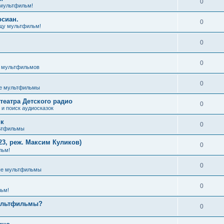
0
мультфильм!
рсиан.
0
щу мультфильм!
0
0
з мультфильмов
0
е мультфильмы
театра Детского радио
0
и поиск аудиосказок
ик
0
ьтфильмы
3, реж. Максим Куликов)
0
льм!
0
ые мультфильмы
0
ьм!
мультфильмы?
0