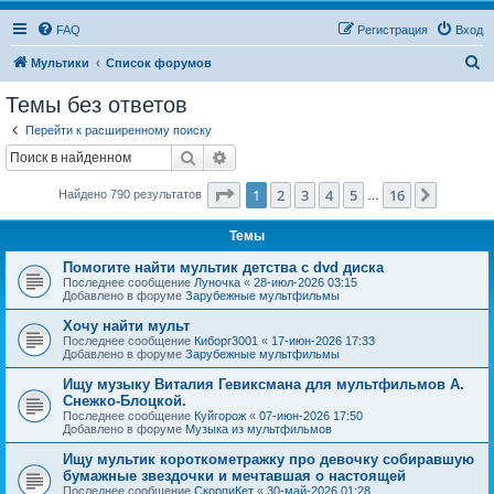
FAQ
Регистрация
Вход
П
Мультики
Список форумов
о
Темы без ответов
и
Перейти к расширенному поиску
с
Поиск
Расширенный поиск
к
Страница
1
из
16
1
2
3
4
5
16
След.
Найдено 790 результатов
…
Темы
Помогите найти мультик детства с dvd диска
Последнее сообщение
Луночка
«
28-июл-2026 03:15
Добавлено в форуме
Зарубежные мультфильмы
Хочу найти мульт
Последнее сообщение
Киборг3001
«
17-июн-2026 17:33
Добавлено в форуме
Зарубежные мультфильмы
Ищу музыку Виталия Гевиксмана для мультфильмов А.
Снежко-Блоцкой.
Последнее сообщение
Куйгорож
«
07-июн-2026 17:50
Добавлено в форуме
Музыка из мультфильмов
Ищу мультик короткометражку про девочку собиравшую
бумажные звездочки и мечтавшая о настоящей
Последнее сообщение
СкорпиКет
«
30-май-2026 01:28