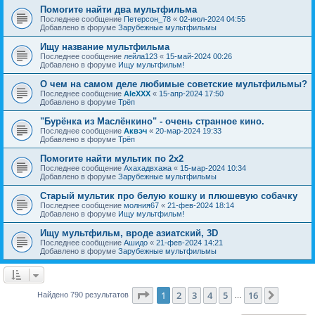
Помогите найти два мультфильма
Последнее сообщение
Петерсон_78
«
02-июл-2024 04:55
Добавлено в форуме
Зарубежные мультфильмы
Ищу название мультфильма
Последнее сообщение
лейла123
«
15-май-2024 00:26
Добавлено в форуме
Ищу мультфильм!
О чем на самом деле любимые советские мультфильмы?
Последнее сообщение
AleXXX
«
15-апр-2024 17:50
Добавлено в форуме
Трёп
"Бурёнка из Маслёнкино" - очень странное кино.
Последнее сообщение
Аквэч
«
20-мар-2024 19:33
Добавлено в форуме
Трёп
Помогите найти мультик по 2х2
Последнее сообщение
Ахахадвхажа
«
15-мар-2024 10:34
Добавлено в форуме
Зарубежные мультфильмы
Старый мультик про белую кошку и плюшевую собачку
Последнее сообщение
молния67
«
21-фев-2024 18:14
Добавлено в форуме
Ищу мультфильм!
Ищу мультфильм, вроде азиатский, 3D
Последнее сообщение
Ашидо
«
21-фев-2024 14:21
Добавлено в форуме
Зарубежные мультфильмы
Страница
1
из
16
1
2
3
4
5
16
След.
Найдено 790 результатов
…