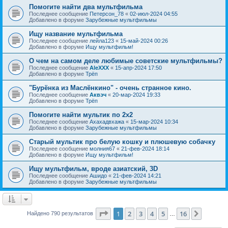
Помогите найти два мультфильма
Последнее сообщение
Петерсон_78
«
02-июл-2024 04:55
Добавлено в форуме
Зарубежные мультфильмы
Ищу название мультфильма
Последнее сообщение
лейла123
«
15-май-2024 00:26
Добавлено в форуме
Ищу мультфильм!
О чем на самом деле любимые советские мультфильмы?
Последнее сообщение
AleXXX
«
15-апр-2024 17:50
Добавлено в форуме
Трёп
"Бурёнка из Маслёнкино" - очень странное кино.
Последнее сообщение
Аквэч
«
20-мар-2024 19:33
Добавлено в форуме
Трёп
Помогите найти мультик по 2х2
Последнее сообщение
Ахахадвхажа
«
15-мар-2024 10:34
Добавлено в форуме
Зарубежные мультфильмы
Старый мультик про белую кошку и плюшевую собачку
Последнее сообщение
молния67
«
21-фев-2024 18:14
Добавлено в форуме
Ищу мультфильм!
Ищу мультфильм, вроде азиатский, 3D
Последнее сообщение
Ашидо
«
21-фев-2024 14:21
Добавлено в форуме
Зарубежные мультфильмы
Страница
1
из
16
1
2
3
4
5
16
След.
Найдено 790 результатов
…