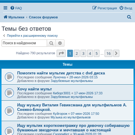
FAQ
Регистрация
Вход
П
Мультики
Список форумов
о
Темы без ответов
и
Перейти к расширенному поиску
с
Поиск
Расширенный поиск
к
Страница
1
из
16
1
2
3
4
5
16
След.
Найдено 790 результатов
…
Темы
Помогите найти мультик детства с dvd диска
Последнее сообщение
Луночка
«
28-июл-2026 03:15
Добавлено в форуме
Зарубежные мультфильмы
Хочу найти мульт
Последнее сообщение
Киборг3001
«
17-июн-2026 17:33
Добавлено в форуме
Зарубежные мультфильмы
Ищу музыку Виталия Гевиксмана для мультфильмов А.
Снежко-Блоцкой.
Последнее сообщение
Куйгорож
«
07-июн-2026 17:50
Добавлено в форуме
Музыка из мультфильмов
Ищу мультик короткометражку про девочку собиравшую
бумажные звездочки и мечтавшая о настоящей
Последнее сообщение
СкорпиКет
«
30-май-2026 01:28