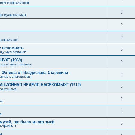
жные мультфильмы
0
ые мультфильмы
0
!
0
ультфильм!
е вспомнить
0
щу мультфильм!
УХ" (1969)
0
ежные мультфильмы
 Фетиша от Владислава Старевича
0
ежные мультфильмы
ИАЦИОННАЯ НЕДЕЛЯ НАСЕКОМЫХ" (1912)
0
ультфильм!
0
м!
0
м!
музей, где было много змей
0
льтфильмы
и