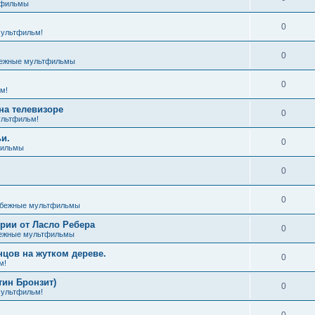
тфильмы
0
ультфильм!
0
ежные мультфильмы
0
м!
на телевизоре
0
льтфильм!
и.
0
фильмы
0
0
бежные мультфильмы
ии от Ласло Ребера
0
ежные мультфильмы
цов на жутком дереве.
0
м!
тин Бронзит)
0
ультфильм!
0