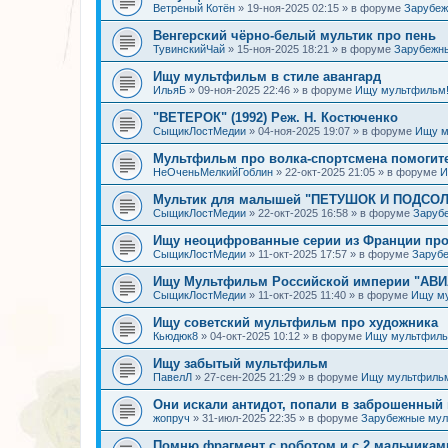
Ветреный Котён
»
19-ноя-2025 02:15
» в форуме
Зарубе
Венгерский чёрно-белый мультик про пень
ТувинскийЧай
»
15-ноя-2025 18:21
» в форуме
Зарубежн
Ищу мультфильм в стиле авангард
ИльяБ
»
09-ноя-2025 22:46
» в форуме
Ищу мультфильм
"ВЕТЕРОК" (1992) Реж. Н. Костюченко
СыщикЛостМедии
»
04-ноя-2025 19:07
» в форуме
Ищу м
Мультфильм про волка-спортсмена помогит
НеОченьМелкийГоблин
»
22-окт-2025 21:05
» в форуме
И
Мультик для малышей "ПЕТУШОК И ПОДСОЛН
СыщикЛостМедии
»
22-окт-2025 16:58
» в форуме
Заруб
Ищу неоцифрованные серии из Франции про
СыщикЛостМедии
»
11-окт-2025 17:57
» в форуме
Заруб
Ищу Мультфильм Российской империи "АВ
СыщикЛостМедии
»
11-окт-2025 11:40
» в форуме
Ищу м
Ищу советский мультфильм про художника
Кьюдюк8
»
04-окт-2025 10:12
» в форуме
Ищу мультфиль
Ищу забытый мультфильм
ПавелЛ
»
27-сен-2025 21:29
» в форуме
Ищу мультфиль
Они искали антидот, попали в заброшенный 
жопруч
»
31-июл-2025 22:35
» в форуме
Зарубежные му
Помню фрагмент с роботом и с 2 мальчикам