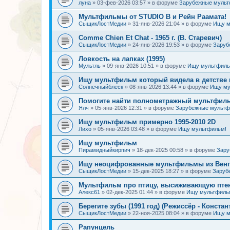
луна
»
03-фев-2026 03:57
» в форуме
Зарубежные муль
Мультфильмы от STUDIO B и Рейн Раамата!
СыщикЛостМедии
»
31-янв-2026 21:04
» в форуме
Ищу м
Comme Chien Et Chat - 1965 г. (В. Старевич)
СыщикЛостМедии
»
24-янв-2026 19:53
» в форуме
Заруб
Ловкость на лапках (1995)
Мультль
»
09-янв-2026 10:51
» в форуме
Ищу мультфиль
Ищу мультфильм который видела в детстве 
Солнечныйблеск
»
08-янв-2026 13:44
» в форуме
Ищу му
Помогите найти полнометражный мультфиль
Ялч
»
05-янв-2026 12:31
» в форуме
Зарубежные мульт
Ищу мультфильм примерно 1995-2010 2D
Лихо
»
05-янв-2026 03:48
» в форуме
Ищу мультфильм!
Ищу мультфильм
Пирамидныйкирпич
»
18-дек-2025 00:58
» в форуме
Зару
Ищу неоцифрованные мультфильмы из Венгр
СыщикЛостМедии
»
15-дек-2025 18:27
» в форуме
Заруб
Мультфильм про птицу, высиживающую птен
Алекс61
»
02-дек-2025 01:44
» в форуме
Ищу мультфиль
Берегите зубы (1991 год) (Режиссёр - Констан
СыщикЛостМедии
»
22-ноя-2025 08:04
» в форуме
Ищу м
Рапунцель