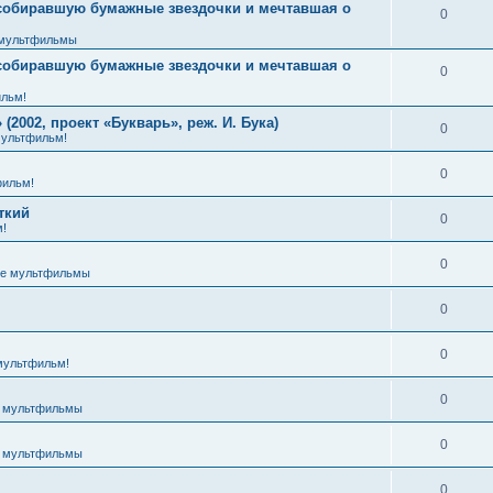
 собиравшую бумажные звездочки и мечтавшая о
0
мультфильмы
 собиравшую бумажные звездочки и мечтавшая о
0
льм!
2002, проект «Букварь», реж. И. Бука)
0
ультфильм!
0
ильм!
ткий
0
!
0
е мультфильмы
0
0
мультфильм!
0
 мультфильмы
0
 мультфильмы
0