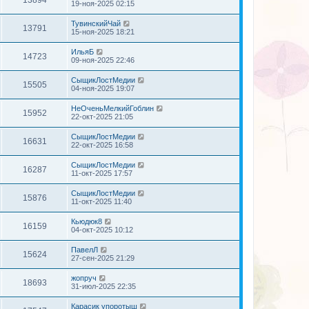
19-ноя-2025 02:15
ТувинскийЧай
13791
15-ноя-2025 18:21
ИльяБ
14723
09-ноя-2025 22:46
СыщикЛостМедии
15505
04-ноя-2025 19:07
НеОченьМелкийГоблин
15952
22-окт-2025 21:05
СыщикЛостМедии
16631
22-окт-2025 16:58
СыщикЛостМедии
16287
11-окт-2025 17:57
СыщикЛостМедии
15876
11-окт-2025 11:40
Кьюдюк8
16159
04-окт-2025 10:12
ПавелЛ
15624
27-сен-2025 21:29
жопруч
18693
31-июл-2025 22:35
Карасик упоротыш