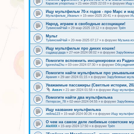
Карасик упоротыш
»
21-июн-2025 22:03
» в форуме
Ищу 
Ищу мультфильм 70-х годов - про Марс и ма
Мультфильм_Иваныч
»
15-июн-2025 20:41
» в форуме
И
Народ, играем в свободные ассоциации!
ТувинскийЧай
»
29-мар-2025 19:12
» в форуме
Трёп
Мульт
ТувинскийЧай
»
20-янв-2025 07:17
» в форуме
Музыка и
Ищу мультфильм про диких кошек!
сщдащсдада
»
27-ноя-2024 08:02
» в форуме
Зарубежны
Помогите вспомнить инсценировки из Радио
IgoreshaZhu
»
03-сен-2024 07:30
» в форуме
Обсуждения 
Помогите найти мультфильм про умывальн
Арания
»
29-авг-2024 01:15
» в форуме
Зарубежные мул
Уважаемые пассажиры (Светлые истории, 202
Аквэч
»
21-авг-2024 01:58
» в форуме
Ищу мультфи
Помогите найти два мультфильма
Петерсон_78
»
02-июл-2024 04:55
» в форуме
Зарубежн
Ищу название мультфильма
лейла123
»
15-май-2024 00:26
» в форуме
Ищу мультфил
О чем на самом деле любимые советские 
AleXXX
»
15-апр-2024 17:50
» в форуме
Трёп