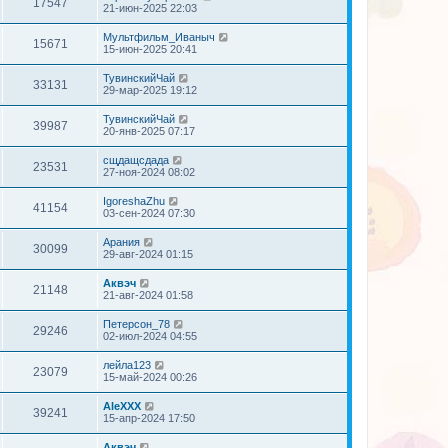
17547
21-июн-2025 22:03
Мультфильм_Иваныч
15671
15-июн-2025 20:41
ТувинскийЧай
33131
29-мар-2025 19:12
ТувинскийЧай
39987
20-янв-2025 07:17
сщдащсдада
23531
27-ноя-2024 08:02
IgoreshaZhu
41154
03-сен-2024 07:30
Арания
30099
29-авг-2024 01:15
Аквэч
21148
21-авг-2024 01:58
Петерсон_78
29246
02-июл-2024 04:55
лейла123
23079
15-май-2024 00:26
AleXXX
39241
15-апр-2024 17:50
Аквэч