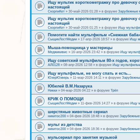
Ищу мультик короткометражку про девочку
настоящей
СкорпиКет
»
30-май-2026 01:28
» в форуме
Зарубежные 
Ищу мультик короткометражку про девочку
настоящей
СкорпиКет
»
30-май-2026 01:25
» в форуме
Ищу мультфи
Помогите найти мультфильм «Снежная баба» (
СыщикЛостМедии
»
17-апр-2026 18:57
» в форуме
Ищу м
Мыша-помощница у мастерицы
Меджикивис
»
16-апр-2026 23:42
» в форуме
Ищу мультф
Ищу советский мультфильм 80-х годов, коро
АЛ0128
»
08-апр-2026 12:58
» в форуме
Ищу мультфильм
Ищу мультфильм, не могу спать и есть...
ЮзерЮзверь
»
11-мар-2026 14:11
» в форуме
Зарубежны
Юбилей В.М.Назарука
Никки
»
04-мар-2026 04:22
» в форуме
Трёп
КРИК О ПОМОЩИ
СыщикЛостМедии
»
11-фев-2026 14:27
» в форуме
Ищу 
шерстяные животные сериал
никитос200
»
04-фев-2026 18:48
» в форуме
Зарубежные
мульт из детства
никитос200
»
04-фев-2026 18:36
» в форуме
Зарубежные
мульсериал про занятия музыкой