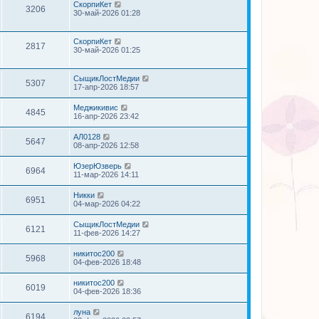
СкорпиКет
3206
30-май-2026 01:28
СкорпиКет
2817
30-май-2026 01:25
СыщикЛостМедии
5307
17-апр-2026 18:57
Меджикивис
4845
16-апр-2026 23:42
АЛ0128
5647
08-апр-2026 12:58
ЮзерЮзверь
6964
11-мар-2026 14:11
Никки
6951
04-мар-2026 04:22
СыщикЛостМедии
6121
11-фев-2026 14:27
никитос200
5968
04-фев-2026 18:48
никитос200
6019
04-фев-2026 18:36
луна
6194