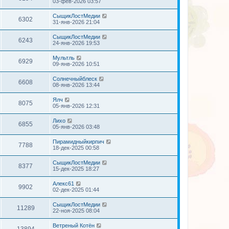
03-фев-2026 03:57
СыщикЛостМедии
6302
31-янв-2026 21:04
СыщикЛостМедии
6243
24-янв-2026 19:53
Мультль
6929
09-янв-2026 10:51
Солнечныйблеск
6608
08-янв-2026 13:44
Ялч
8075
05-янв-2026 12:31
Лихо
6855
05-янв-2026 03:48
Пирамидныйкирпич
7788
18-дек-2025 00:58
СыщикЛостМедии
8377
15-дек-2025 18:27
Алекс61
9902
02-дек-2025 01:44
СыщикЛостМедии
11289
22-ноя-2025 08:04
Ветреный Котён
13894