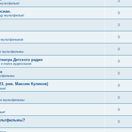
0
мультфильм!
рсиан.
0
щу мультфильм!
0
0
з мультфильмов
0
е мультфильмы
театра Детского радио
0
и поиск аудиосказок
ик
0
ьтфильмы
3, реж. Максим Куликов)
0
льм!
0
ые мультфильмы
0
ьм!
мультфильмы?
0