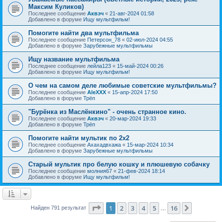
Максим Куликов)
Последнее сообщение
Аквэч
«
21-авг-2024 01:58
Добавлено в форуме
Ищу мультфильм!
Помогите найти два мультфильма
Последнее сообщение
Петерсон_78
«
02-июл-2024 04:55
Добавлено в форуме
Зарубежные мультфильмы
Ищу название мультфильма
Последнее сообщение
лейла123
«
15-май-2024 00:26
Добавлено в форуме
Ищу мультфильм!
О чем на самом деле любимые советские мультфильмы?
Последнее сообщение
AleXXX
«
15-апр-2024 17:50
Добавлено в форуме
Трёп
"Бурёнка из Маслёнкино" - очень странное кино.
Последнее сообщение
Аквэч
«
20-мар-2024 19:33
Добавлено в форуме
Трёп
Помогите найти мультик по 2х2
Последнее сообщение
Ахахадвхажа
«
15-мар-2024 10:34
Добавлено в форуме
Зарубежные мультфильмы
Старый мультик про белую кошку и плюшевую собачку
Последнее сообщение
молния67
«
21-фев-2024 18:14
Добавлено в форуме
Ищу мультфильм!
Страница
1
из
16
1
2
3
4
5
16
След.
Найден 791 результат
…