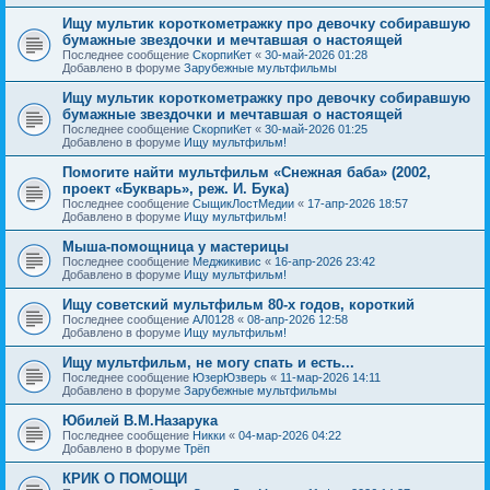
Ищу мультик короткометражку про девочку собиравшую
бумажные звездочки и мечтавшая о настоящей
Последнее сообщение
СкорпиКет
«
30-май-2026 01:28
Добавлено в форуме
Зарубежные мультфильмы
Ищу мультик короткометражку про девочку собиравшую
бумажные звездочки и мечтавшая о настоящей
Последнее сообщение
СкорпиКет
«
30-май-2026 01:25
Добавлено в форуме
Ищу мультфильм!
Помогите найти мультфильм «Снежная баба» (2002,
проект «Букварь», реж. И. Бука)
Последнее сообщение
СыщикЛостМедии
«
17-апр-2026 18:57
Добавлено в форуме
Ищу мультфильм!
Мыша-помощница у мастерицы
Последнее сообщение
Меджикивис
«
16-апр-2026 23:42
Добавлено в форуме
Ищу мультфильм!
Ищу советский мультфильм 80-х годов, короткий
Последнее сообщение
АЛ0128
«
08-апр-2026 12:58
Добавлено в форуме
Ищу мультфильм!
Ищу мультфильм, не могу спать и есть...
Последнее сообщение
ЮзерЮзверь
«
11-мар-2026 14:11
Добавлено в форуме
Зарубежные мультфильмы
Юбилей В.М.Назарука
Последнее сообщение
Никки
«
04-мар-2026 04:22
Добавлено в форуме
Трёп
КРИК О ПОМОЩИ