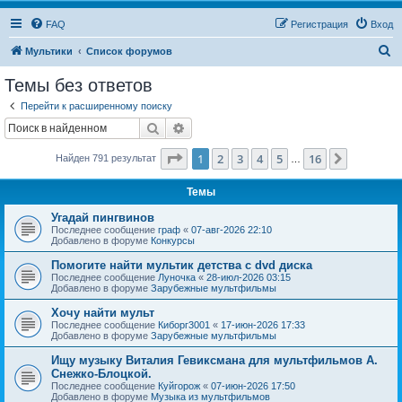
FAQ
Регистрация
Вход
П
Мультики
Список форумов
о
Темы без ответов
и
Перейти к расширенному поиску
с
Поиск
Расширенный поиск
к
Страница
1
из
16
1
2
3
4
5
16
След.
Найден 791 результат
…
Темы
Угадай пингвинов
Последнее сообщение
граф
«
07-авг-2026 22:10
Добавлено в форуме
Конкурсы
Помогите найти мультик детства с dvd диска
Последнее сообщение
Луночка
«
28-июл-2026 03:15
Добавлено в форуме
Зарубежные мультфильмы
Хочу найти мульт
Последнее сообщение
Киборг3001
«
17-июн-2026 17:33
Добавлено в форуме
Зарубежные мультфильмы
Ищу музыку Виталия Гевиксмана для мультфильмов А.
Снежко-Блоцкой.
Последнее сообщение
Куйгорож
«
07-июн-2026 17:50
Добавлено в форуме
Музыка из мультфильмов