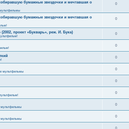
 собиравшую бумажные звездочки и мечтавшая о
0
мультфильмы
 собиравшую бумажные звездочки и мечтавшая о
0
льм!
2002, проект «Букварь», реж. И. Бука)
0
ультфильм!
0
ильм!
ткий
0
!
0
е мультфильмы
0
0
мультфильм!
0
 мультфильмы
0
 мультфильмы
0