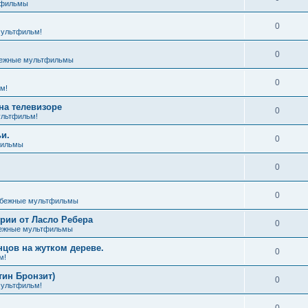
тфильмы
0
ультфильм!
0
ежные мультфильмы
0
м!
на телевизоре
0
льтфильм!
и.
0
фильмы
0
0
бежные мультфильмы
ии от Ласло Ребера
0
ежные мультфильмы
цов на жутком дереве.
0
м!
тин Бронзит)
0
ультфильм!
0