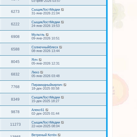
03-фев-2026 03:57
СыщикЛостМедии
6273
31-янв-2026 21:04
СыщикЛостМедии
6222
24-янв-2026 19:53
Мультль
6908
09-янв-2026 10:51
Солнечныйблеск
6588
08-янв-2026 13:44
Ялч
8045
05-янв-2026 12:31
Лихо
6832
05-янв-2026 03:48
Пирамидныйкирпич
7768
18-дек-2025 00:58
СыщикЛостМедии
8349
15-дек-2025 18:27
Алекс61
9878
02-дек-2025 01:44
СыщикЛостМедии
11273
22-ноя-2025 08:04
Ветреный Котён
13865