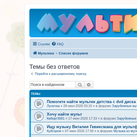
Ссылки
FAQ
Мультики
Список форумов
Темы без ответов
Перейти к расширенному поиску
Поиск
Расширенный поиск
ТЕМЫ
Помогите найти мультик детства с dvd диска
Луночка
»
28-июл-2026 03:15
» в форуме
Зарубежные м
Хочу найти мульт
Киборг3001
»
17-июн-2026 17:33
» в форуме
Зарубежные
Ищу музыку Виталия Гевиксмана для мульт
Куйгорож
»
07-июн-2026 17:50
» в форуме
Музыка из му