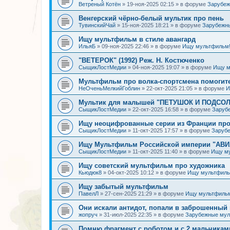
Ветреный Котён
»
19-ноя-2025 02:15
» в форуме
Зарубе
Венгерский чёрно-белый мультик про пень
ТувинскийЧай
»
15-ноя-2025 18:21
» в форуме
Зарубежн
Ищу мультфильм в стиле авангард
ИльяБ
»
09-ноя-2025 22:46
» в форуме
Ищу мультфильм
"ВЕТЕРОК" (1992) Реж. Н. Костюченко
СыщикЛостМедии
»
04-ноя-2025 19:07
» в форуме
Ищу м
Мультфильм про волка-спортсмена помогит
НеОченьМелкийГоблин
»
22-окт-2025 21:05
» в форуме
И
Мультик для малышей "ПЕТУШОК И ПОДСОЛН
СыщикЛостМедии
»
22-окт-2025 16:58
» в форуме
Заруб
Ищу неоцифрованные серии из Франции про
СыщикЛостМедии
»
11-окт-2025 17:57
» в форуме
Заруб
Ищу Мультфильм Российской империи "АВ
СыщикЛостМедии
»
11-окт-2025 11:40
» в форуме
Ищу м
Ищу советский мультфильм про художника
Кьюдюк8
»
04-окт-2025 10:12
» в форуме
Ищу мультфиль
Ищу забытый мультфильм
ПавелЛ
»
27-сен-2025 21:29
» в форуме
Ищу мультфиль
Они искали антидот, попали в заброшенный 
жопруч
»
31-июл-2025 22:35
» в форуме
Зарубежные му
Помню фрагмент с роботом и с 2 мальчикам