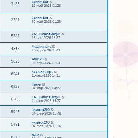
СкорпиКет
3185
30-май-2026 01:28
СкорпиКет
2787
30-май-2026 01:25
СыщикЛостМедии
5287
17-апр-2026 18:57
Меджикивис
4818
16-апр-2026 23:42
АЛ0128
5625
08-апр-2026 12:58
ЮзерЮзверь
6941
11-мар-2026 14:11
Никки
6923
04-мар-2026 04:22
СыщикЛостМедии
6100
11-фев-2026 14:27
никитос200
5945
04-фев-2026 18:48
никитос200
5991
04-фев-2026 18:36
луна
6170