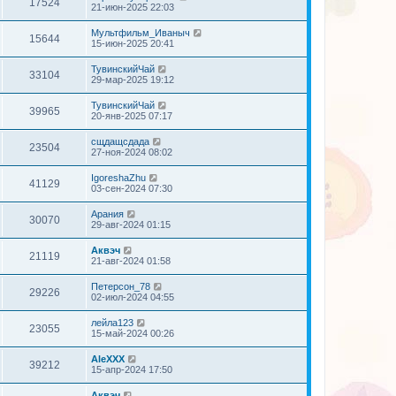
17524
21-июн-2025 22:03
Мультфильм_Иваныч
15644
15-июн-2025 20:41
ТувинскийЧай
33104
29-мар-2025 19:12
ТувинскийЧай
39965
20-янв-2025 07:17
сщдащсдада
23504
27-ноя-2024 08:02
IgoreshaZhu
41129
03-сен-2024 07:30
Арания
30070
29-авг-2024 01:15
Аквэч
21119
21-авг-2024 01:58
Петерсон_78
29226
02-июл-2024 04:55
лейла123
23055
15-май-2024 00:26
AleXXX
39212
15-апр-2024 17:50
Аквэч