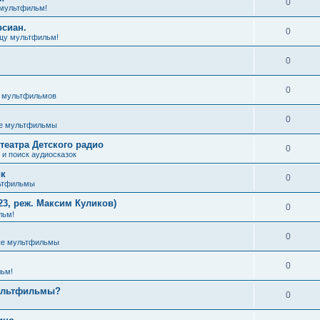
0
мультфильм!
рсиан.
0
щу мультфильм!
0
0
з мультфильмов
0
е мультфильмы
театра Детского радио
0
и поиск аудиосказок
ик
0
ьтфильмы
3, реж. Максим Куликов)
0
льм!
0
ые мультфильмы
0
ьм!
мультфильмы?
0