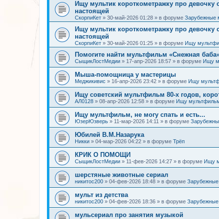
Ищу мультик короткометражку про девочку
настоящей
СкорпиКет
»
30-май-2026 01:28
» в форуме
Зарубежные 
Ищу мультик короткометражку про девочку
настоящей
СкорпиКет
»
30-май-2026 01:25
» в форуме
Ищу мультфи
Помогите найти мультфильм «Снежная баба» (
СыщикЛостМедии
»
17-апр-2026 18:57
» в форуме
Ищу м
Мыша-помощница у мастерицы
Меджикивис
»
16-апр-2026 23:42
» в форуме
Ищу мультф
Ищу советский мультфильм 80-х годов, коро
АЛ0128
»
08-апр-2026 12:58
» в форуме
Ищу мультфильм
Ищу мультфильм, не могу спать и есть...
ЮзерЮзверь
»
11-мар-2026 14:11
» в форуме
Зарубежны
Юбилей В.М.Назарука
Никки
»
04-мар-2026 04:22
» в форуме
Трёп
КРИК О ПОМОЩИ
СыщикЛостМедии
»
11-фев-2026 14:27
» в форуме
Ищу 
шерстяные животные сериал
никитос200
»
04-фев-2026 18:48
» в форуме
Зарубежные
мульт из детства
никитос200
»
04-фев-2026 18:36
» в форуме
Зарубежные
мульсериал про занятия музыкой