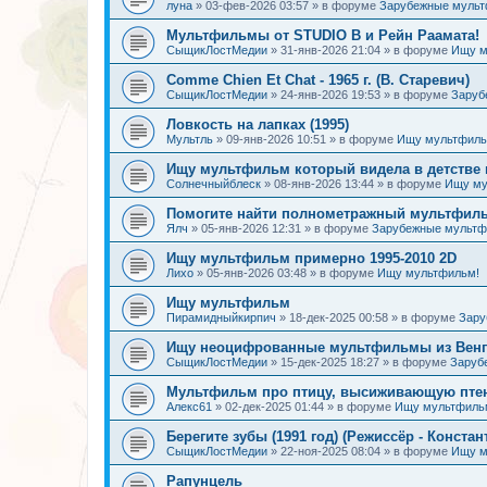
луна
»
03-фев-2026 03:57
» в форуме
Зарубежные муль
Мультфильмы от STUDIO B и Рейн Раамата!
СыщикЛостМедии
»
31-янв-2026 21:04
» в форуме
Ищу м
Comme Chien Et Chat - 1965 г. (В. Старевич)
СыщикЛостМедии
»
24-янв-2026 19:53
» в форуме
Заруб
Ловкость на лапках (1995)
Мультль
»
09-янв-2026 10:51
» в форуме
Ищу мультфиль
Ищу мультфильм который видела в детстве 
Солнечныйблеск
»
08-янв-2026 13:44
» в форуме
Ищу му
Помогите найти полнометражный мультфиль
Ялч
»
05-янв-2026 12:31
» в форуме
Зарубежные мульт
Ищу мультфильм примерно 1995-2010 2D
Лихо
»
05-янв-2026 03:48
» в форуме
Ищу мультфильм!
Ищу мультфильм
Пирамидныйкирпич
»
18-дек-2025 00:58
» в форуме
Зару
Ищу неоцифрованные мультфильмы из Венгр
СыщикЛостМедии
»
15-дек-2025 18:27
» в форуме
Заруб
Мультфильм про птицу, высиживающую птен
Алекс61
»
02-дек-2025 01:44
» в форуме
Ищу мультфиль
Берегите зубы (1991 год) (Режиссёр - Констан
СыщикЛостМедии
»
22-ноя-2025 08:04
» в форуме
Ищу м
Рапунцель