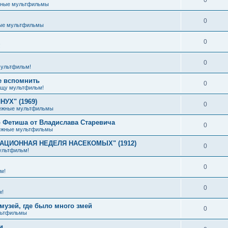
жные мультфильмы
0
ые мультфильмы
0
!
0
ультфильм!
е вспомнить
0
щу мультфильм!
УХ" (1969)
0
ежные мультфильмы
 Фетиша от Владислава Старевича
0
ежные мультфильмы
ИАЦИОННАЯ НЕДЕЛЯ НАСЕКОМЫХ" (1912)
0
ультфильм!
0
м!
0
м!
музей, где было много змей
0
льтфильмы
и