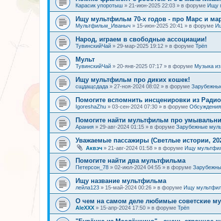
Карасик упоротыш
»
21-июн-2025 22:03
» в форуме
Ищу 
Ищу мультфильм 70-х годов - про Марс и ма
Мультфильм_Иваныч
»
15-июн-2025 20:41
» в форуме
И
Народ, играем в свободные ассоциации!
ТувинскийЧай
»
29-мар-2025 19:12
» в форуме
Трёп
Мульт
ТувинскийЧай
»
20-янв-2025 07:17
» в форуме
Музыка и
Ищу мультфильм про диких кошек!
сщдащсдада
»
27-ноя-2024 08:02
» в форуме
Зарубежны
Помогите вспомнить инсценировки из Радио
IgoreshaZhu
»
03-сен-2024 07:30
» в форуме
Обсуждения 
Помогите найти мультфильм про умывальн
Арания
»
29-авг-2024 01:15
» в форуме
Зарубежные мул
Уважаемые пассажиры (Светлые истории, 202
Аквэч
»
21-авг-2024 01:58
» в форуме
Ищу мультфи
Помогите найти два мультфильма
Петерсон_78
»
02-июл-2024 04:55
» в форуме
Зарубежн
Ищу название мультфильма
лейла123
»
15-май-2024 00:26
» в форуме
Ищу мультфил
О чем на самом деле любимые советские 
AleXXX
»
15-апр-2024 17:50
» в форуме
Трёп