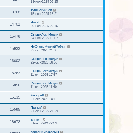
19-ноя-2025 02:15
ТувинскийЧай
13768
15-ноя-2025 18:21
ИльяБ
14702
09-ноя-2025 22:46
СыщикЛостМедии
15476
04-ноя-2025 19:07
НеОченьМелкийГоблин
15933
22-окт-2025 21:05
СыщикЛостМедии
16602
22-окт-2025 16:58
СыщикЛостМедии
16263
11-окт-2025 17:57
СыщикЛостМедии
15856
11-окт-2025 11:40
Кьюдюк8
16135
04-окт-2025 10:12
ПавелЛ
15595
27-сен-2025 21:29
жопруч
18672
31-июл-2025 22:35
Карасик упоротыш