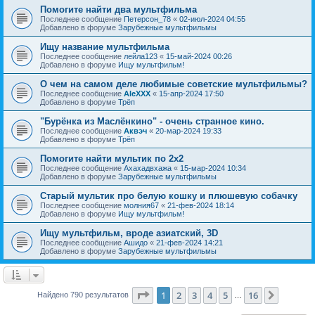
Помогите найти два мультфильма
Последнее сообщение
Петерсон_78
«
02-июл-2024 04:55
Добавлено в форуме
Зарубежные мультфильмы
Ищу название мультфильма
Последнее сообщение
лейла123
«
15-май-2024 00:26
Добавлено в форуме
Ищу мультфильм!
О чем на самом деле любимые советские мультфильмы?
Последнее сообщение
AleXXX
«
15-апр-2024 17:50
Добавлено в форуме
Трёп
"Бурёнка из Маслёнкино" - очень странное кино.
Последнее сообщение
Аквэч
«
20-мар-2024 19:33
Добавлено в форуме
Трёп
Помогите найти мультик по 2х2
Последнее сообщение
Ахахадвхажа
«
15-мар-2024 10:34
Добавлено в форуме
Зарубежные мультфильмы
Старый мультик про белую кошку и плюшевую собачку
Последнее сообщение
молния67
«
21-фев-2024 18:14
Добавлено в форуме
Ищу мультфильм!
Ищу мультфильм, вроде азиатский, 3D
Последнее сообщение
Ашидо
«
21-фев-2024 14:21
Добавлено в форуме
Зарубежные мультфильмы
Страница
1
из
16
1
2
3
4
5
16
След.
Найдено 790 результатов
…