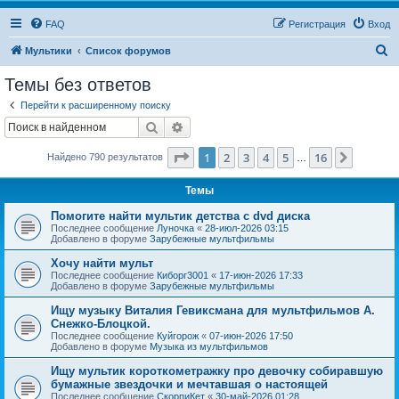
FAQ
Регистрация
Вход
П
Мультики
Список форумов
о
Темы без ответов
и
Перейти к расширенному поиску
с
Поиск
Расширенный поиск
к
Страница
1
из
16
1
2
3
4
5
16
След.
Найдено 790 результатов
…
Темы
Помогите найти мультик детства с dvd диска
Последнее сообщение
Луночка
«
28-июл-2026 03:15
Добавлено в форуме
Зарубежные мультфильмы
Хочу найти мульт
Последнее сообщение
Киборг3001
«
17-июн-2026 17:33
Добавлено в форуме
Зарубежные мультфильмы
Ищу музыку Виталия Гевиксмана для мультфильмов А.
Снежко-Блоцкой.
Последнее сообщение
Куйгорож
«
07-июн-2026 17:50
Добавлено в форуме
Музыка из мультфильмов
Ищу мультик короткометражку про девочку собиравшую
бумажные звездочки и мечтавшая о настоящей
Последнее сообщение
СкорпиКет
«
30-май-2026 01:28