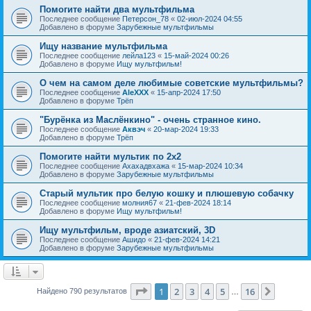
Помогите найти два мультфильма
Последнее сообщение
Петерсон_78
«
02-июл-2024 04:55
Добавлено в форуме
Зарубежные мультфильмы
Ищу название мультфильма
Последнее сообщение
лейла123
«
15-май-2024 00:26
Добавлено в форуме
Ищу мультфильм!
О чем на самом деле любимые советские мультфильмы?
Последнее сообщение
AleXXX
«
15-апр-2024 17:50
Добавлено в форуме
Трёп
"Бурёнка из Маслёнкино" - очень странное кино.
Последнее сообщение
Аквэч
«
20-мар-2024 19:33
Добавлено в форуме
Трёп
Помогите найти мультик по 2х2
Последнее сообщение
Ахахадвхажа
«
15-мар-2024 10:34
Добавлено в форуме
Зарубежные мультфильмы
Старый мультик про белую кошку и плюшевую собачку
Последнее сообщение
молния67
«
21-фев-2024 18:14
Добавлено в форуме
Ищу мультфильм!
Ищу мультфильм, вроде азиатский, 3D
Последнее сообщение
Ашидо
«
21-фев-2024 14:21
Добавлено в форуме
Зарубежные мультфильмы
Страница
1
из
16
1
2
3
4
5
16
След.
Найдено 790 результатов
…