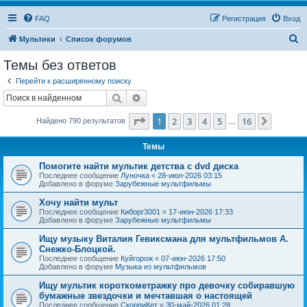
FAQ
Регистрация
Вход
П
Мультики
Список форумов
о
Темы без ответов
и
Перейти к расширенному поиску
с
Поиск
Расширенный поиск
к
Страница
1
из
16
1
2
3
4
5
16
След.
Найдено 790 результатов
…
Темы
Помогите найти мультик детства с dvd диска
Последнее сообщение
Луночка
«
28-июл-2026 03:15
Добавлено в форуме
Зарубежные мультфильмы
Хочу найти мульт
Последнее сообщение
Киборг3001
«
17-июн-2026 17:33
Добавлено в форуме
Зарубежные мультфильмы
Ищу музыку Виталия Гевиксмана для мультфильмов А.
Снежко-Блоцкой.
Последнее сообщение
Куйгорож
«
07-июн-2026 17:50
Добавлено в форуме
Музыка из мультфильмов
Ищу мультик короткометражку про девочку собиравшую
бумажные звездочки и мечтавшая о настоящей
Последнее сообщение
СкорпиКет
«
30-май-2026 01:28