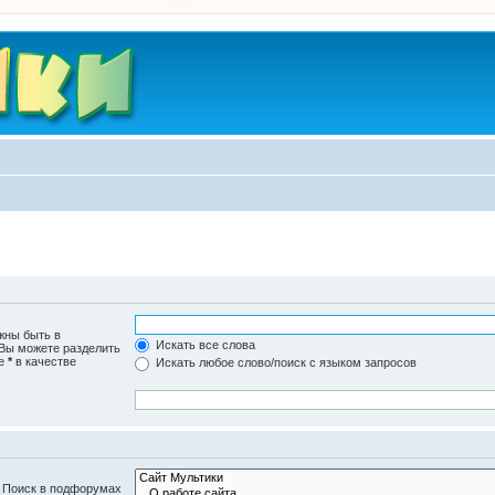
жны быть в
Искать все слова
 Вы можете разделить
те
*
в качестве
Искать любое слово/поиск с языком запросов
. Поиск в подфорумах