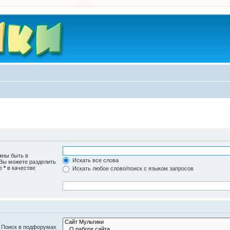
жны быть в
Искать все слова
 Вы можете разделить
те
*
в качестве
Искать любое слово/поиск с языком запросов
. Поиск в подфорумах