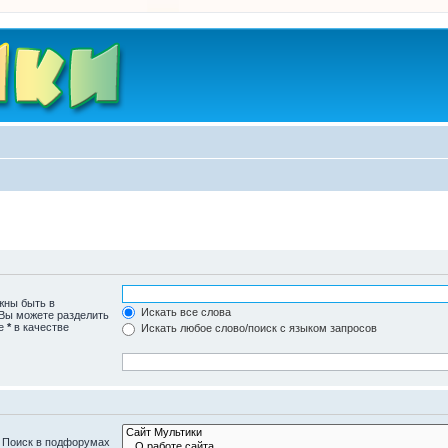
жны быть в
Искать все слова
 Вы можете разделить
те
*
в качестве
Искать любое слово/поиск с языком запросов
. Поиск в подфорумах