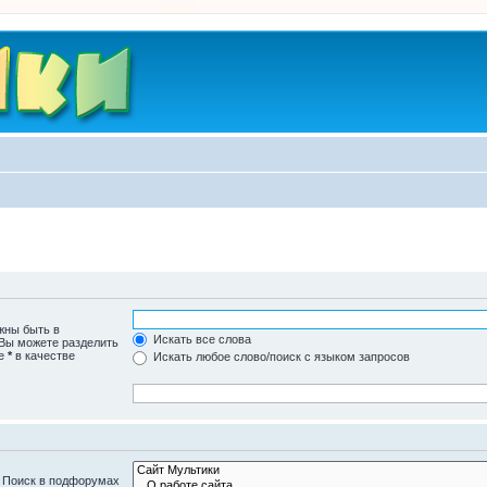
жны быть в
Искать все слова
 Вы можете разделить
те
*
в качестве
Искать любое слово/поиск с языком запросов
. Поиск в подфорумах