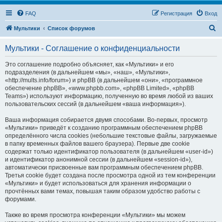
FAQ
Регистрация
Вход
П
Мультики
Список форумов
о
Мультики - Соглашение о конфиденциальности
и
с
Это соглашение подробно объясняет, как «Мультики» и его
подразделения (в дальнейшем «мы», «наш», «Мультики»,
к
«http://mults.info/forum») и phpBB (в дальнейшем «они», «программное
обеспечение phpBB», «www.phpbb.com», «phpBB Limited», «phpBB
Teams») используют информацию, полученную во время любой из ваших
пользовательских сессий (в дальнейшем «ваша информация»).
Ваша информация собирается двумя способами. Во-первых, просмотр
«Мультики» приведёт к созданию программным обеспечением phpBB
определённого числа cookies (небольшие текстовые файлы, загружаемые
в папку временных файлов вашего браузера). Первые две cookie
содержат только идентификатор пользователя (в дальнейшем «user-id»)
и идентификатор анонимной сессии (в дальнейшем «session-id»),
автоматически присвоенные вам программным обеспечением phpBB.
Третья cookie будет создана после просмотра одной из тем конференции
«Мультики» и будет использоваться для хранения информации о
прочтённых вами темах, повышая таким образом удобство работы с
форумами.
Также во время просмотра конференции «Мультики» мы можем