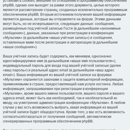
установить cookies, внешние по отношению к программному обеспечению
phpBB, однако они выходят за рамки этого документа, целью которого
является рассмотрение страниц, созданных исключительно программным
обеспечением phpBB. Вторым источником получения вашей информации
являются данные, которые вы отправляете на форум. Этими данными
могут быть, но не исчерпываются, следующие данные: сообщения,
размещённые под учётной записью Гостя (в дальнейшем «анонимные
сообщения»), данные, указанные при регистрации в конференции
«Мультики» (в дальнейшем «ваша учётная запись») и сообщения,
оставленные вами после регистрации и авторизации (в дальнейшем
«ваши сообщения»).
Ваша учётная запись будет содержать, как минимум, однозначно
идентифицируемое имя (в дальнейшем «ваше имя пользователя»),
индивидуальный пароль для входа под вашей учётной записью (далее
«ваш пароль») и реальный адрес email (в дальнейшем «ваш адрес
email»). Ваша информация из вашей учётной записи на форумах
«Мультики» охраняется законами о защите компьютерной информации,
применяемыми в стране, предоставляющей нам услуги хостинга. Любая
информация, запрашиваемая при регистрации в конференции
«Мультики», кроме вашего имени пользователя, вашего пароля и вашего
адреса email, может быть как необходимой, так и необязательной ко
вводу, на усмотрение администрации конференции «Мультики». В любом
случае у вас есть возможность выбрать, какая информация из вашей
учётной записи будет общедоступна. Кроме того, у вас есть возможность
согласиться/отказаться от получения сообщений, автоматически
сгенерированных программным обеспечением phpBB.