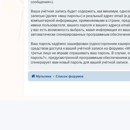
сообщения»).
Ваша учётная запись будет содержать, как минимум, одн
записью (далее «ваш пароль») и реальный адрес email (в
компьютерной информации, применяемыми в стране, предо
имени пользователя, вашего пароля и вашего адреса email
у вас есть возможность выбрать, какая информация из ваш
автоматически сгенерированных программным обеспечени
Ваш пароль надёжно зашифрован (односторонним хэширован
средством доступа к вашей учётной записи на форумах «Мул
третье лицо не вправе спрашивать ваш пароль. В случае,
пароль?», предусмотренной программным обеспечением ph
сгенерирует вам новый пароль для вашей учётной записи.
Мультики
Список форумов