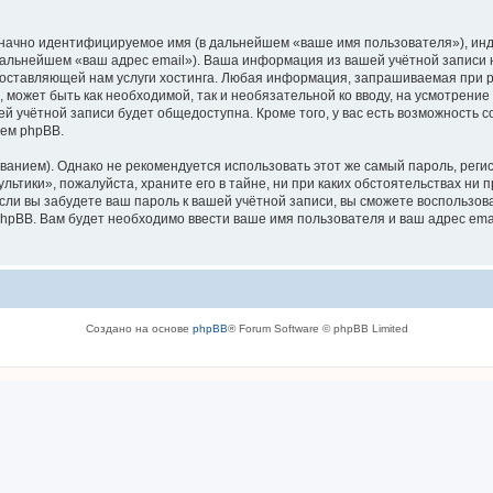
означно идентифицируемое имя (в дальнейшем «ваше имя пользователя»), ин
 дальнейшем «ваш адрес email»). Ваша информация из вашей учётной записи
ставляющей нам услуги хостинга. Любая информация, запрашиваемая при р
, может быть как необходимой, так и необязательной ко вводу, на усмотрен
ей учётной записи будет общедоступна. Кроме того, у вас есть возможность 
ем phpBB.
ием). Однако не рекомендуется использовать этот же самый пароль, регист
ьтики», пожалуйста, храните его в тайне, ни при каких обстоятельствах ни п
 если вы забудете ваш пароль к вашей учётной записи, вы сможете воспольз
pBB. Вам будет необходимо ввести ваше имя пользователя и ваш адрес emai
Создано на основе
phpBB
® Forum Software © phpBB Limited