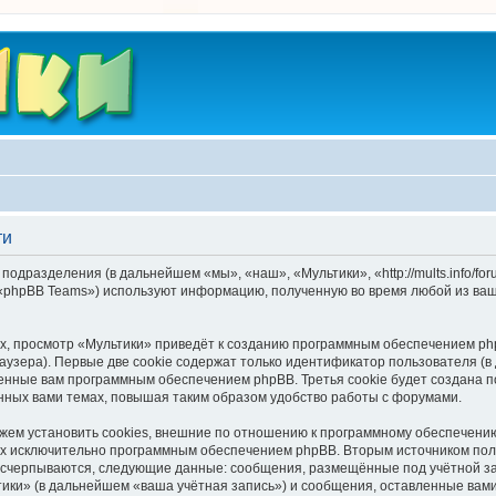
ти
подразделения (в дальнейшем «мы», «наш», «Мультики», «http://mults.info/f
 «phpBB Teams») используют информацию, полученную во время любой из ваш
, просмотр «Мультики» приведёт к созданию программным обеспечением php
узера). Первые две cookie содержат только идентификатор пользователя (в
военные вам программным обеспечением phpBB. Третья cookie будет создана 
нных вами темах, повышая таким образом удобство работы с форумами.
ем установить cookies, внешние по отношению к программному обеспечению 
ных исключительно программным обеспечением phpBB. Вторым источником по
 исчерпываются, следующие данные: сообщения, размещённые под учётной з
ики» (в дальнейшем «ваша учётная запись») и сообщения, оставленные вам