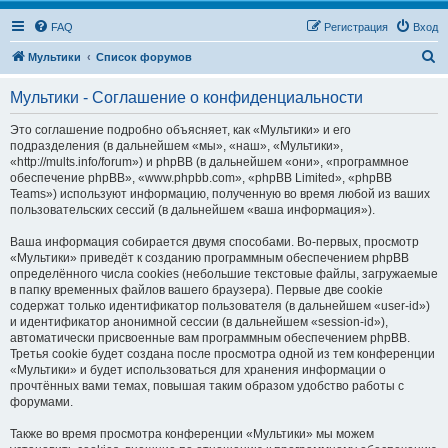
FAQ
Регистрация
Вход
П
Мультики
Список форумов
о
Мультики - Соглашение о конфиденциальности
и
с
Это соглашение подробно объясняет, как «Мультики» и его
подразделения (в дальнейшем «мы», «наш», «Мультики»,
к
«http://mults.info/forum») и phpBB (в дальнейшем «они», «программное
обеспечение phpBB», «www.phpbb.com», «phpBB Limited», «phpBB
Teams») используют информацию, полученную во время любой из ваших
пользовательских сессий (в дальнейшем «ваша информация»).
Ваша информация собирается двумя способами. Во-первых, просмотр
«Мультики» приведёт к созданию программным обеспечением phpBB
определённого числа cookies (небольшие текстовые файлы, загружаемые
в папку временных файлов вашего браузера). Первые две cookie
содержат только идентификатор пользователя (в дальнейшем «user-id»)
и идентификатор анонимной сессии (в дальнейшем «session-id»),
автоматически присвоенные вам программным обеспечением phpBB.
Третья cookie будет создана после просмотра одной из тем конференции
«Мультики» и будет использоваться для хранения информации о
прочтённых вами темах, повышая таким образом удобство работы с
форумами.
Также во время просмотра конференции «Мультики» мы можем