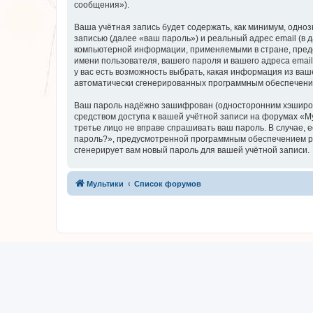
сообщения»).
Ваша учётная запись будет содержать, как минимум, одн
записью (далее «ваш пароль») и реальный адрес email (в
компьютерной информации, применяемыми в стране, предо
имени пользователя, вашего пароля и вашего адреса email
у вас есть возможность выбрать, какая информация из ваш
автоматически сгенерированных программным обеспечени
Ваш пароль надёжно зашифрован (односторонним хэширован
средством доступа к вашей учётной записи на форумах «Мул
третье лицо не вправе спрашивать ваш пароль. В случае,
пароль?», предусмотренной программным обеспечением ph
сгенерирует вам новый пароль для вашей учётной записи.
Мультики
Список форумов