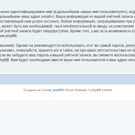
означно идентифицируемое имя (в дальнейшем «ваше имя пользователя»), ин
 дальнейшем «ваш адрес email»). Ваша информация из вашей учётной записи
ставляющей нам услуги хостинга. Любая информация, запрашиваемая при р
, может быть как необходимой, так и необязательной ко вводу, на усмотрен
ей учётной записи будет общедоступна. Кроме того, у вас есть возможность 
ем phpBB.
ием). Однако не рекомендуется использовать этот же самый пароль, регист
ьтики», пожалуйста, храните его в тайне, ни при каких обстоятельствах ни п
 если вы забудете ваш пароль к вашей учётной записи, вы сможете воспольз
pBB. Вам будет необходимо ввести ваше имя пользователя и ваш адрес emai
Создано на основе
phpBB
® Forum Software © phpBB Limited