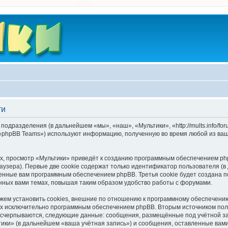
ти
подразделения (в дальнейшем «мы», «наш», «Мультики», «http://mults.info/f
 «phpBB Teams») используют информацию, полученную во время любой из ваш
, просмотр «Мультики» приведёт к созданию программным обеспечением php
узера). Первые две cookie содержат только идентификатор пользователя (в
военные вам программным обеспечением phpBB. Третья cookie будет создана 
нных вами темах, повышая таким образом удобство работы с форумами.
ем установить cookies, внешние по отношению к программному обеспечению 
ных исключительно программным обеспечением phpBB. Вторым источником по
 исчерпываются, следующие данные: сообщения, размещённые под учётной з
ики» (в дальнейшем «ваша учётная запись») и сообщения, оставленные вам