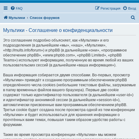
FAQ
Регистрация
Вход
П
Мультики
Список форумов
о
Мультики - Соглашение о конфиденциальности
и
с
Это соглашение подробно объясняет, как «Мультики» и его
подразделения (в дальнейшем «мы», «наш», «Мультики»,
к
«http://mults.info/forum») и phpBB (в дальнейшем «они», «программное
обеспечение phpBB», «www.phpbb.com», «phpBB Limited», «phpBB
Teams») используют информацию, полученную во время любой из ваших
пользовательских сессий (в дальнейшем «ваша информация»).
Ваша информация собирается двумя способами. Во-первых, просмотр
«Мультики» приведёт к созданию программным обеспечением phpBB
определённого числа cookies (небольшие текстовые файлы, загружаемые
в папку временных файлов вашего браузера). Первые две cookie
содержат только идентификатор пользователя (в дальнейшем «user-id»)
и идентификатор анонимной сессии (в дальнейшем «session-id»),
автоматически присвоенные вам программным обеспечением phpBB.
Третья cookie будет создана после просмотра одной из тем конференции
«Мультики» и будет использоваться для хранения информации о
прочтённых вами темах, повышая таким образом удобство работы с
форумами.
Также во время просмотра конференции «Мультики» мы можем