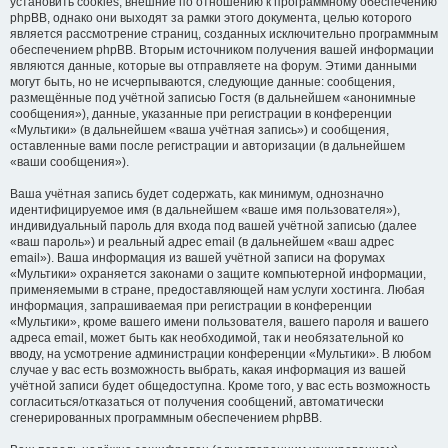
установить cookies, внешние по отношению к программному обеспечению
phpBB, однако они выходят за рамки этого документа, целью которого
является рассмотрение страниц, созданных исключительно программным
обеспечением phpBB. Вторым источником получения вашей информации
являются данные, которые вы отправляете на форум. Этими данными
могут быть, но не исчерпываются, следующие данные: сообщения,
размещённые под учётной записью Гостя (в дальнейшем «анонимные
сообщения»), данные, указанные при регистрации в конференции
«Мультики» (в дальнейшем «ваша учётная запись») и сообщения,
оставленные вами после регистрации и авторизации (в дальнейшем
«ваши сообщения»).
Ваша учётная запись будет содержать, как минимум, однозначно
идентифицируемое имя (в дальнейшем «ваше имя пользователя»),
индивидуальный пароль для входа под вашей учётной записью (далее
«ваш пароль») и реальный адрес email (в дальнейшем «ваш адрес
email»). Ваша информация из вашей учётной записи на форумах
«Мультики» охраняется законами о защите компьютерной информации,
применяемыми в стране, предоставляющей нам услуги хостинга. Любая
информация, запрашиваемая при регистрации в конференции
«Мультики», кроме вашего имени пользователя, вашего пароля и вашего
адреса email, может быть как необходимой, так и необязательной ко
вводу, на усмотрение администрации конференции «Мультики». В любом
случае у вас есть возможность выбрать, какая информация из вашей
учётной записи будет общедоступна. Кроме того, у вас есть возможность
согласиться/отказаться от получения сообщений, автоматически
сгенерированных программным обеспечением phpBB.