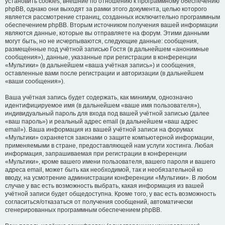
установить cookies, внешние по отношению к программному обеспечению
phpBB, однако они выходят за рамки этого документа, целью которого
является рассмотрение страниц, созданных исключительно программным
обеспечением phpBB. Вторым источником получения вашей информации
являются данные, которые вы отправляете на форум. Этими данными
могут быть, но не исчерпываются, следующие данные: сообщения,
размещённые под учётной записью Гостя (в дальнейшем «анонимные
сообщения»), данные, указанные при регистрации в конференции
«Мультики» (в дальнейшем «ваша учётная запись») и сообщения,
оставленные вами после регистрации и авторизации (в дальнейшем
«ваши сообщения»).
Ваша учётная запись будет содержать, как минимум, однозначно
идентифицируемое имя (в дальнейшем «ваше имя пользователя»),
индивидуальный пароль для входа под вашей учётной записью (далее
«ваш пароль») и реальный адрес email (в дальнейшем «ваш адрес
email»). Ваша информация из вашей учётной записи на форумах
«Мультики» охраняется законами о защите компьютерной информации,
применяемыми в стране, предоставляющей нам услуги хостинга. Любая
информация, запрашиваемая при регистрации в конференции
«Мультики», кроме вашего имени пользователя, вашего пароля и вашего
адреса email, может быть как необходимой, так и необязательной ко
вводу, на усмотрение администрации конференции «Мультики». В любом
случае у вас есть возможность выбрать, какая информация из вашей
учётной записи будет общедоступна. Кроме того, у вас есть возможность
согласиться/отказаться от получения сообщений, автоматически
сгенерированных программным обеспечением phpBB.