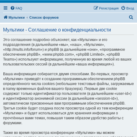
FAQ
Регистрация
Вход
П
Мультики
Список форумов
о
Мультики - Соглашение о конфиденциальности
и
с
Это соглашение подробно объясняет, как «Мультики» и его
подразделения (в дальнейшем «мы», «наш», «Мультики»,
к
«http://mults.info/forum») и phpBB (в дальнейшем «они», «программное
обеспечение phpBB», «www.phpbb.com», «phpBB Limited», «phpBB
Teams») используют информацию, полученную во время любой из ваших
пользовательских сессий (в дальнейшем «ваша информация»).
Ваша информация собирается двумя способами. Во-первых, просмотр
«Мультики» приведёт к созданию программным обеспечением phpBB
определённого числа cookies (небольшие текстовые файлы, загружаемые
в папку временных файлов вашего браузера). Первые две cookie
содержат только идентификатор пользователя (в дальнейшем «user-id»)
и идентификатор анонимной сессии (в дальнейшем «session-id»),
автоматически присвоенные вам программным обеспечением phpBB.
Третья cookie будет создана после просмотра одной из тем конференции
«Мультики» и будет использоваться для хранения информации о
прочтённых вами темах, повышая таким образом удобство работы с
форумами.
Также во время просмотра конференции «Мультики» мы можем