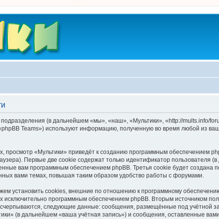
ти
подразделения (в дальнейшем «мы», «наш», «Мультики», «http://mults.info/f
 «phpBB Teams») используют информацию, полученную во время любой из ваш
, просмотр «Мультики» приведёт к созданию программным обеспечением php
узера). Первые две cookie содержат только идентификатор пользователя (в
военные вам программным обеспечением phpBB. Третья cookie будет создана 
нных вами темах, повышая таким образом удобство работы с форумами.
ем установить cookies, внешние по отношению к программному обеспечению 
ных исключительно программным обеспечением phpBB. Вторым источником по
 исчерпываются, следующие данные: сообщения, размещённые под учётной з
ики» (в дальнейшем «ваша учётная запись») и сообщения, оставленные вам