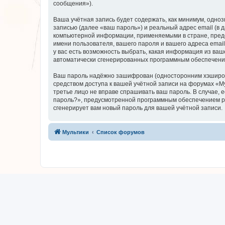
сообщения»).
Ваша учётная запись будет содержать, как минимум, одн
записью (далее «ваш пароль») и реальный адрес email (в
компьютерной информации, применяемыми в стране, предо
имени пользователя, вашего пароля и вашего адреса email
у вас есть возможность выбрать, какая информация из ваш
автоматически сгенерированных программным обеспечени
Ваш пароль надёжно зашифрован (односторонним хэширован
средством доступа к вашей учётной записи на форумах «Мул
третье лицо не вправе спрашивать ваш пароль. В случае,
пароль?», предусмотренной программным обеспечением ph
сгенерирует вам новый пароль для вашей учётной записи.
Мультики
Список форумов