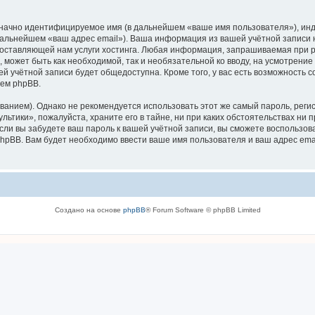
означно идентифицируемое имя (в дальнейшем «ваше имя пользователя»), ин
 дальнейшем «ваш адрес email»). Ваша информация из вашей учётной записи
ставляющей нам услуги хостинга. Любая информация, запрашиваемая при р
, может быть как необходимой, так и необязательной ко вводу, на усмотрен
ей учётной записи будет общедоступна. Кроме того, у вас есть возможность 
ем phpBB.
ием). Однако не рекомендуется использовать этот же самый пароль, регист
ьтики», пожалуйста, храните его в тайне, ни при каких обстоятельствах ни п
 если вы забудете ваш пароль к вашей учётной записи, вы сможете воспольз
pBB. Вам будет необходимо ввести ваше имя пользователя и ваш адрес emai
Создано на основе
phpBB
® Forum Software © phpBB Limited