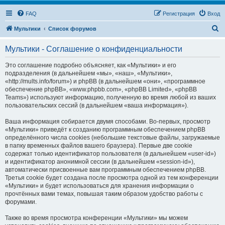
FAQ
Регистрация
Вход
П
Мультики
Список форумов
о
Мультики - Соглашение о конфиденциальности
и
с
Это соглашение подробно объясняет, как «Мультики» и его
подразделения (в дальнейшем «мы», «наш», «Мультики»,
к
«http://mults.info/forum») и phpBB (в дальнейшем «они», «программное
обеспечение phpBB», «www.phpbb.com», «phpBB Limited», «phpBB
Teams») используют информацию, полученную во время любой из ваших
пользовательских сессий (в дальнейшем «ваша информация»).
Ваша информация собирается двумя способами. Во-первых, просмотр
«Мультики» приведёт к созданию программным обеспечением phpBB
определённого числа cookies (небольшие текстовые файлы, загружаемые
в папку временных файлов вашего браузера). Первые две cookie
содержат только идентификатор пользователя (в дальнейшем «user-id»)
и идентификатор анонимной сессии (в дальнейшем «session-id»),
автоматически присвоенные вам программным обеспечением phpBB.
Третья cookie будет создана после просмотра одной из тем конференции
«Мультики» и будет использоваться для хранения информации о
прочтённых вами темах, повышая таким образом удобство работы с
форумами.
Также во время просмотра конференции «Мультики» мы можем