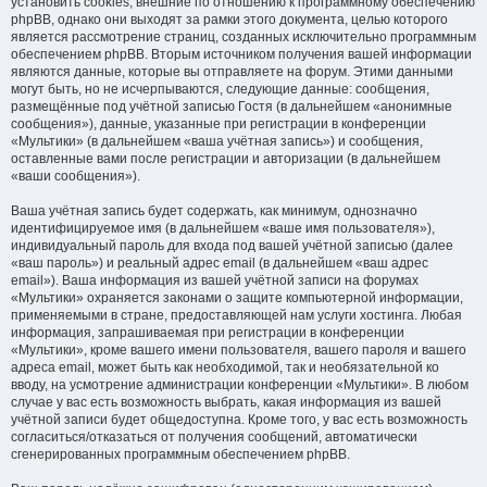
установить cookies, внешние по отношению к программному обеспечению
phpBB, однако они выходят за рамки этого документа, целью которого
является рассмотрение страниц, созданных исключительно программным
обеспечением phpBB. Вторым источником получения вашей информации
являются данные, которые вы отправляете на форум. Этими данными
могут быть, но не исчерпываются, следующие данные: сообщения,
размещённые под учётной записью Гостя (в дальнейшем «анонимные
сообщения»), данные, указанные при регистрации в конференции
«Мультики» (в дальнейшем «ваша учётная запись») и сообщения,
оставленные вами после регистрации и авторизации (в дальнейшем
«ваши сообщения»).
Ваша учётная запись будет содержать, как минимум, однозначно
идентифицируемое имя (в дальнейшем «ваше имя пользователя»),
индивидуальный пароль для входа под вашей учётной записью (далее
«ваш пароль») и реальный адрес email (в дальнейшем «ваш адрес
email»). Ваша информация из вашей учётной записи на форумах
«Мультики» охраняется законами о защите компьютерной информации,
применяемыми в стране, предоставляющей нам услуги хостинга. Любая
информация, запрашиваемая при регистрации в конференции
«Мультики», кроме вашего имени пользователя, вашего пароля и вашего
адреса email, может быть как необходимой, так и необязательной ко
вводу, на усмотрение администрации конференции «Мультики». В любом
случае у вас есть возможность выбрать, какая информация из вашей
учётной записи будет общедоступна. Кроме того, у вас есть возможность
согласиться/отказаться от получения сообщений, автоматически
сгенерированных программным обеспечением phpBB.