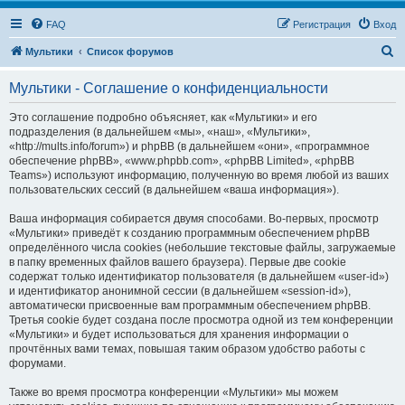
FAQ
Регистрация
Вход
П
Мультики
Список форумов
о
Мультики - Соглашение о конфиденциальности
и
с
Это соглашение подробно объясняет, как «Мультики» и его
подразделения (в дальнейшем «мы», «наш», «Мультики»,
к
«http://mults.info/forum») и phpBB (в дальнейшем «они», «программное
обеспечение phpBB», «www.phpbb.com», «phpBB Limited», «phpBB
Teams») используют информацию, полученную во время любой из ваших
пользовательских сессий (в дальнейшем «ваша информация»).
Ваша информация собирается двумя способами. Во-первых, просмотр
«Мультики» приведёт к созданию программным обеспечением phpBB
определённого числа cookies (небольшие текстовые файлы, загружаемые
в папку временных файлов вашего браузера). Первые две cookie
содержат только идентификатор пользователя (в дальнейшем «user-id»)
и идентификатор анонимной сессии (в дальнейшем «session-id»),
автоматически присвоенные вам программным обеспечением phpBB.
Третья cookie будет создана после просмотра одной из тем конференции
«Мультики» и будет использоваться для хранения информации о
прочтённых вами темах, повышая таким образом удобство работы с
форумами.
Также во время просмотра конференции «Мультики» мы можем