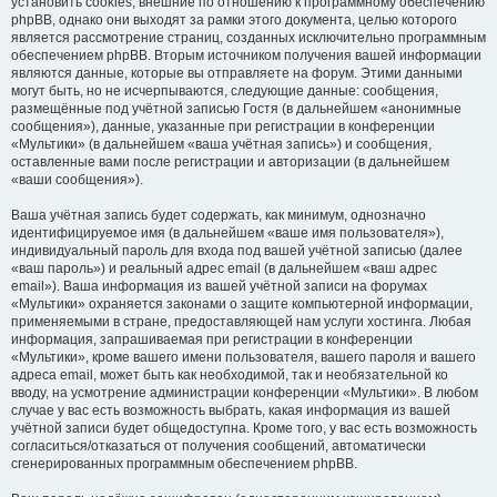
установить cookies, внешние по отношению к программному обеспечению
phpBB, однако они выходят за рамки этого документа, целью которого
является рассмотрение страниц, созданных исключительно программным
обеспечением phpBB. Вторым источником получения вашей информации
являются данные, которые вы отправляете на форум. Этими данными
могут быть, но не исчерпываются, следующие данные: сообщения,
размещённые под учётной записью Гостя (в дальнейшем «анонимные
сообщения»), данные, указанные при регистрации в конференции
«Мультики» (в дальнейшем «ваша учётная запись») и сообщения,
оставленные вами после регистрации и авторизации (в дальнейшем
«ваши сообщения»).
Ваша учётная запись будет содержать, как минимум, однозначно
идентифицируемое имя (в дальнейшем «ваше имя пользователя»),
индивидуальный пароль для входа под вашей учётной записью (далее
«ваш пароль») и реальный адрес email (в дальнейшем «ваш адрес
email»). Ваша информация из вашей учётной записи на форумах
«Мультики» охраняется законами о защите компьютерной информации,
применяемыми в стране, предоставляющей нам услуги хостинга. Любая
информация, запрашиваемая при регистрации в конференции
«Мультики», кроме вашего имени пользователя, вашего пароля и вашего
адреса email, может быть как необходимой, так и необязательной ко
вводу, на усмотрение администрации конференции «Мультики». В любом
случае у вас есть возможность выбрать, какая информация из вашей
учётной записи будет общедоступна. Кроме того, у вас есть возможность
согласиться/отказаться от получения сообщений, автоматически
сгенерированных программным обеспечением phpBB.