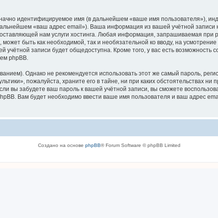
означно идентифицируемое имя (в дальнейшем «ваше имя пользователя»), ин
 дальнейшем «ваш адрес email»). Ваша информация из вашей учётной записи
ставляющей нам услуги хостинга. Любая информация, запрашиваемая при р
, может быть как необходимой, так и необязательной ко вводу, на усмотрен
ей учётной записи будет общедоступна. Кроме того, у вас есть возможность 
ем phpBB.
ием). Однако не рекомендуется использовать этот же самый пароль, регист
ьтики», пожалуйста, храните его в тайне, ни при каких обстоятельствах ни п
 если вы забудете ваш пароль к вашей учётной записи, вы сможете воспольз
pBB. Вам будет необходимо ввести ваше имя пользователя и ваш адрес emai
Создано на основе
phpBB
® Forum Software © phpBB Limited