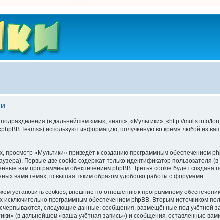
ти
подразделения (в дальнейшем «мы», «наш», «Мультики», «http://mults.info/f
 «phpBB Teams») используют информацию, полученную во время любой из ваш
, просмотр «Мультики» приведёт к созданию программным обеспечением php
узера). Первые две cookie содержат только идентификатор пользователя (в
военные вам программным обеспечением phpBB. Третья cookie будет создана 
нных вами темах, повышая таким образом удобство работы с форумами.
ем установить cookies, внешние по отношению к программному обеспечению 
ных исключительно программным обеспечением phpBB. Вторым источником по
 исчерпываются, следующие данные: сообщения, размещённые под учётной з
ики» (в дальнейшем «ваша учётная запись») и сообщения, оставленные вам