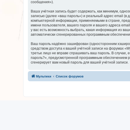
сообщения»).
Ваша учётная запись будет содержать, как минимум, одн
записью (далее «ваш пароль») и реальный адрес email (в
компьютерной информации, применяемыми в стране, предо
имени пользователя, вашего пароля и вашего адреса email
у вас есть возможность выбрать, какая информация из ваш
автоматически сгенерированных программным обеспечени
Ваш пароль надёжно зашифрован (односторонним хэширован
средством доступа к вашей учётной записи на форумах «Мул
третье лицо не вправе спрашивать ваш пароль. В случае,
пароль?», предусмотренной программным обеспечением ph
сгенерирует вам новый пароль для вашей учётной записи.
Мультики
Список форумов