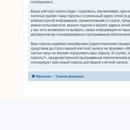
сообщения»).
Ваша учётная запись будет содержать, как минимум, одн
записью (далее «ваш пароль») и реальный адрес email (в
компьютерной информации, применяемыми в стране, предо
имени пользователя, вашего пароля и вашего адреса email
у вас есть возможность выбрать, какая информация из ваш
автоматически сгенерированных программным обеспечени
Ваш пароль надёжно зашифрован (односторонним хэширован
средством доступа к вашей учётной записи на форумах «Мул
третье лицо не вправе спрашивать ваш пароль. В случае,
пароль?», предусмотренной программным обеспечением ph
сгенерирует вам новый пароль для вашей учётной записи.
Мультики
Список форумов