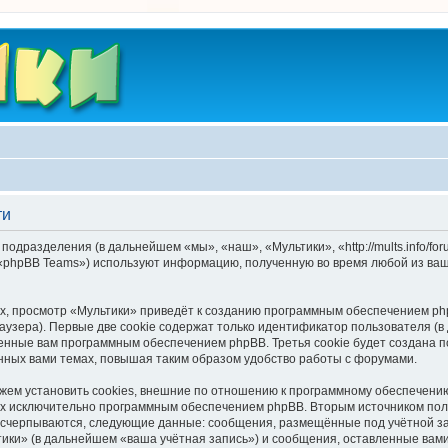
ти
подразделения (в дальнейшем «мы», «наш», «Мультики», «http://mults.info/f
 «phpBB Teams») используют информацию, полученную во время любой из ваш
, просмотр «Мультики» приведёт к созданию программным обеспечением php
узера). Первые две cookie содержат только идентификатор пользователя (в
военные вам программным обеспечением phpBB. Третья cookie будет создана 
нных вами темах, повышая таким образом удобство работы с форумами.
ем установить cookies, внешние по отношению к программному обеспечению 
ных исключительно программным обеспечением phpBB. Вторым источником по
 исчерпываются, следующие данные: сообщения, размещённые под учётной з
ики» (в дальнейшем «ваша учётная запись») и сообщения, оставленные вам