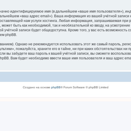
означно идентифицируемое имя (в дальнейшем «ваше имя пользователя»), ин
 дальнейшем «ваш адрес email»). Ваша информация из вашей учётной записи
ставляющей нам услуги хостинга. Любая информация, запрашиваемая при р
, может быть как необходимой, так и необязательной ко вводу, на усмотрен
ей учётной записи будет общедоступна. Кроме того, у вас есть возможность 
ем phpBB.
ием). Однако не рекомендуется использовать этот же самый пароль, регист
ьтики», пожалуйста, храните его в тайне, ни при каких обстоятельствах ни п
 если вы забудете ваш пароль к вашей учётной записи, вы сможете воспольз
pBB. Вам будет необходимо ввести ваше имя пользователя и ваш адрес emai
Создано на основе
phpBB
® Forum Software © phpBB Limited