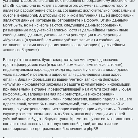
установить cookies, внешние по отношению к программному обеспечению
phpBB, однако они выходят за рамки этого документа, целью которого
является рассмотрение страниц, созданных исключительно программным
обеспечением phpBB. Вторым источником получения вашей информации
являются данные, которые вы отправляете на форум. Этими данными
могут быть, но не исчерпываются, следующие данные: сообщения,
размещённые под учётной записью Гостя (в дальнейшем «анонимные
сообщения»), данные, указанные при регистрации в конференции
«Мультики» (в дальнейшем «ваша учётная запись») и сообщения,
оставленные вами после регистрации и авторизации (в дальнейшем
«ваши сообщения»).
Ваша учётная запись будет содержать, как минимум, однозначно
идентифицируемое имя (в дальнейшем «ваше имя пользователя»),
индивидуальный пароль для входа под вашей учётной записью (далее
«ваш пароль») и реальный адрес email (в дальнейшем «ваш адрес
email»). Ваша информация из вашей учётной записи на форумах
«Мультики» охраняется законами о защите компьютерной информации,
применяемыми в стране, предоставляющей нам услуги хостинга. Любая
информация, запрашиваемая при регистрации в конференции
«Мультики», кроме вашего имени пользователя, вашего пароля и вашего
адреса email, может быть как необходимой, так и необязательной ко
вводу, на усмотрение администрации конференции «Мультики». В любом
случае у вас есть возможность выбрать, какая информация из вашей
учётной записи будет общедоступна. Кроме того, у вас есть возможность
согласиться/отказаться от получения сообщений, автоматически
сгенерированных программным обеспечением phpBB.