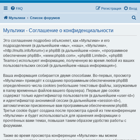
FAQ
Регистрация
Вход
П
Мультики
Список форумов
о
Мультики - Соглашение о конфиденциальности
и
с
Это соглашение подробно объясняет, как «Мультики» и его
подразделения (в дальнейшем «мы», «наш», «Мультики»,
к
«http://mults.info/forum») и phpBB (в дальнейшем «они», «программное
обеспечение phpBB», «www.phpbb.com», «phpBB Limited», «phpBB
Teams») используют информацию, полученную во время любой из ваших
пользовательских сессий (в дальнейшем «ваша информация»).
Ваша информация собирается двумя способами. Во-первых, просмотр
«Мультики» приведёт к созданию программным обеспечением phpBB
определённого числа cookies (небольшие текстовые файлы, загружаемые
в папку временных файлов вашего браузера). Первые две cookie
содержат только идентификатор пользователя (в дальнейшем «user-id»)
и идентификатор анонимной сессии (в дальнейшем «session-id»),
автоматически присвоенные вам программным обеспечением phpBB.
Третья cookie будет создана после просмотра одной из тем конференции
«Мультики» и будет использоваться для хранения информации о
прочтённых вами темах, повышая таким образом удобство работы с
форумами.
Также во время просмотра конференции «Мультики» мы можем