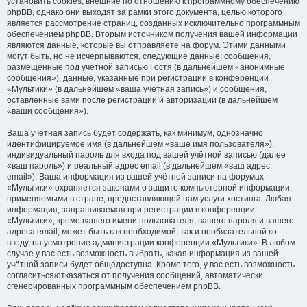
установить cookies, внешние по отношению к программному обеспечению
phpBB, однако они выходят за рамки этого документа, целью которого
является рассмотрение страниц, созданных исключительно программным
обеспечением phpBB. Вторым источником получения вашей информации
являются данные, которые вы отправляете на форум. Этими данными
могут быть, но не исчерпываются, следующие данные: сообщения,
размещённые под учётной записью Гостя (в дальнейшем «анонимные
сообщения»), данные, указанные при регистрации в конференции
«Мультики» (в дальнейшем «ваша учётная запись») и сообщения,
оставленные вами после регистрации и авторизации (в дальнейшем
«ваши сообщения»).
Ваша учётная запись будет содержать, как минимум, однозначно
идентифицируемое имя (в дальнейшем «ваше имя пользователя»),
индивидуальный пароль для входа под вашей учётной записью (далее
«ваш пароль») и реальный адрес email (в дальнейшем «ваш адрес
email»). Ваша информация из вашей учётной записи на форумах
«Мультики» охраняется законами о защите компьютерной информации,
применяемыми в стране, предоставляющей нам услуги хостинга. Любая
информация, запрашиваемая при регистрации в конференции
«Мультики», кроме вашего имени пользователя, вашего пароля и вашего
адреса email, может быть как необходимой, так и необязательной ко
вводу, на усмотрение администрации конференции «Мультики». В любом
случае у вас есть возможность выбрать, какая информация из вашей
учётной записи будет общедоступна. Кроме того, у вас есть возможность
согласиться/отказаться от получения сообщений, автоматически
сгенерированных программным обеспечением phpBB.