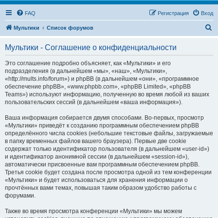
FAQ
Регистрация
Вход
П
Мультики
Список форумов
о
Мультики - Соглашение о конфиденциальности
и
с
Это соглашение подробно объясняет, как «Мультики» и его
подразделения (в дальнейшем «мы», «наш», «Мультики»,
к
«http://mults.info/forum») и phpBB (в дальнейшем «они», «программное
обеспечение phpBB», «www.phpbb.com», «phpBB Limited», «phpBB
Teams») используют информацию, полученную во время любой из ваших
пользовательских сессий (в дальнейшем «ваша информация»).
Ваша информация собирается двумя способами. Во-первых, просмотр
«Мультики» приведёт к созданию программным обеспечением phpBB
определённого числа cookies (небольшие текстовые файлы, загружаемые
в папку временных файлов вашего браузера). Первые две cookie
содержат только идентификатор пользователя (в дальнейшем «user-id»)
и идентификатор анонимной сессии (в дальнейшем «session-id»),
автоматически присвоенные вам программным обеспечением phpBB.
Третья cookie будет создана после просмотра одной из тем конференции
«Мультики» и будет использоваться для хранения информации о
прочтённых вами темах, повышая таким образом удобство работы с
форумами.
Также во время просмотра конференции «Мультики» мы можем