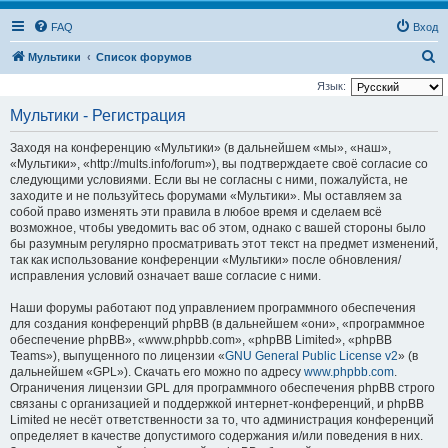
FAQ
Вход
П
Мультики
Список форумов
о
Язык:
и
Мультики - Регистрация
с
Заходя на конференцию «Мультики» (в дальнейшем «мы», «наш»,
к
«Мультики», «http://mults.info/forum»), вы подтверждаете своё согласие со
следующими условиями. Если вы не согласны с ними, пожалуйста, не
заходите и не пользуйтесь форумами «Мультики». Мы оставляем за
собой право изменять эти правила в любое время и сделаем всё
возможное, чтобы уведомить вас об этом, однако с вашей стороны было
бы разумным регулярно просматривать этот текст на предмет изменений,
так как использование конференции «Мультики» после обновления/
исправления условий означает ваше согласие с ними.
Наши форумы работают под управлением программного обеспечения
для создания конференций phpBB (в дальнейшем «они», «программное
обеспечение phpBB», «www.phpbb.com», «phpBB Limited», «phpBB
Teams»), выпущенного по лицензии «
GNU General Public License v2
» (в
дальнейшем «GPL»). Скачать его можно по адресу
www.phpbb.com
.
Ограничения лицензии GPL для программного обеспечения phpBB строго
связаны с организацией и поддержкой интернет-конференций, и phpBB
Limited не несёт ответственности за то, что администрация конференций
определяет в качестве допустимого содержания и/или поведения в них.