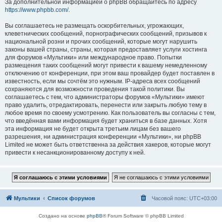
За дополнительной информацией о phpBB обращайтесь по адресу
https://www.phpbb.com/
.
Вы соглашаетесь не размещать оскорбительных, угрожающих,
клеветнических сообщений, порнографических сообщений, призывов к
национальной розни и прочих сообщений, которые могут нарушить
законы вашей страны, страны, которая предоставляет услуги хостинга
для форумов «Мультики» или международное право. Попытки
размещения таких сообщений могут привести к вашему немедленному
отключению от конференции, при этом ваш провайдер будет поставлен в
известность, если мы сочтём это нужным. IP-адреса всех сообщений
сохраняются для возможности проведения такой политики. Вы
соглашаетесь с тем, что администраторы форумов «Мультики» имеют
право удалить, отредактировать, перенести или закрыть любую тему в
любое время по своему усмотрению. Как пользователь вы согласны с тем,
что введённая вами информация будет храниться в базе данных. Хотя
эта информация не будет открыта третьим лицам без вашего
разрешения, ни администрация конференции «Мультики», ни phpBB
Limited не может быть ответственна за действия хакеров, которые могут
привести к несанкционированному доступу к ней.
Мультики
Список форумов
Часовой пояс:
UTC+03:00
Создано на основе
phpBB
® Forum Software © phpBB Limited