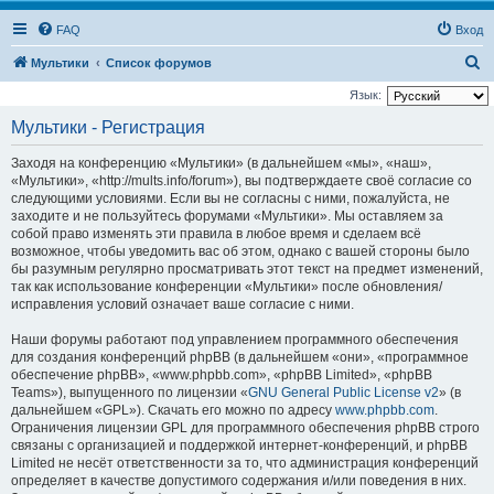
FAQ
Вход
П
Мультики
Список форумов
о
Язык:
и
Мультики - Регистрация
с
Заходя на конференцию «Мультики» (в дальнейшем «мы», «наш»,
к
«Мультики», «http://mults.info/forum»), вы подтверждаете своё согласие со
следующими условиями. Если вы не согласны с ними, пожалуйста, не
заходите и не пользуйтесь форумами «Мультики». Мы оставляем за
собой право изменять эти правила в любое время и сделаем всё
возможное, чтобы уведомить вас об этом, однако с вашей стороны было
бы разумным регулярно просматривать этот текст на предмет изменений,
так как использование конференции «Мультики» после обновления/
исправления условий означает ваше согласие с ними.
Наши форумы работают под управлением программного обеспечения
для создания конференций phpBB (в дальнейшем «они», «программное
обеспечение phpBB», «www.phpbb.com», «phpBB Limited», «phpBB
Teams»), выпущенного по лицензии «
GNU General Public License v2
» (в
дальнейшем «GPL»). Скачать его можно по адресу
www.phpbb.com
.
Ограничения лицензии GPL для программного обеспечения phpBB строго
связаны с организацией и поддержкой интернет-конференций, и phpBB
Limited не несёт ответственности за то, что администрация конференций
определяет в качестве допустимого содержания и/или поведения в них.