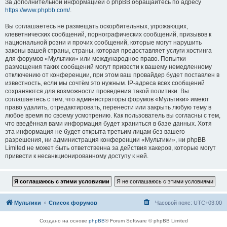
За дополнительной информацией о phpBB обращайтесь по адресу
https://www.phpbb.com/
.
Вы соглашаетесь не размещать оскорбительных, угрожающих,
клеветнических сообщений, порнографических сообщений, призывов к
национальной розни и прочих сообщений, которые могут нарушить
законы вашей страны, страны, которая предоставляет услуги хостинга
для форумов «Мультики» или международное право. Попытки
размещения таких сообщений могут привести к вашему немедленному
отключению от конференции, при этом ваш провайдер будет поставлен в
известность, если мы сочтём это нужным. IP-адреса всех сообщений
сохраняются для возможности проведения такой политики. Вы
соглашаетесь с тем, что администраторы форумов «Мультики» имеют
право удалить, отредактировать, перенести или закрыть любую тему в
любое время по своему усмотрению. Как пользователь вы согласны с тем,
что введённая вами информация будет храниться в базе данных. Хотя
эта информация не будет открыта третьим лицам без вашего
разрешения, ни администрация конференции «Мультики», ни phpBB
Limited не может быть ответственна за действия хакеров, которые могут
привести к несанкционированному доступу к ней.
Мультики
Список форумов
Часовой пояс:
UTC+03:00
Создано на основе
phpBB
® Forum Software © phpBB Limited