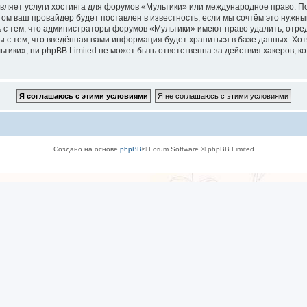
вляет услуги хостинга для форумов «Мультики» или международное право. П
м ваш провайдер будет поставлен в известность, если мы сочтём это нужны
 с тем, что администраторы форумов «Мультики» имеют право удалить, отре
ы с тем, что введённая вами информация будет храниться в базе данных. Хо
ки», ни phpBB Limited не может быть ответственна за действия хакеров, ко
Создано на основе
phpBB
® Forum Software © phpBB Limited