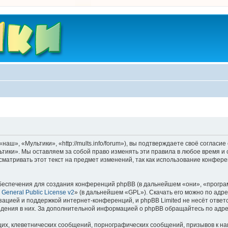
ш», «Мультики», «http://mults.info/forum»), вы подтверждаете своё согласие
тики». Мы оставляем за собой право изменять эти правила в любое время и 
матривать этот текст на предмет изменений, так как использование конфер
еспечения для создания конференций phpBB (в дальнейшем «они», «програ
General Public License v2
» (в дальнейшем «GPL»). Скачать его можно по адр
зацией и поддержкой интернет-конференций, и phpBB Limited не несёт ответ
ведения в них. За дополнительной информацией о phpBB обращайтесь по адр
их, клеветнических сообщений, порнографических сообщений, призывов к на