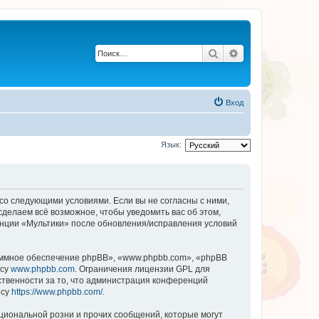
Поиск
Расширенный по
Вход
Язык:
 со следующими условиями. Если вы не согласны с ними,
сделаем всё возможное, чтобы уведомить вас об этом,
енции «Мультики» после обновления/исправления условий
ммное обеспечение phpBB», «www.phpbb.com», «phpBB
есу
www.phpbb.com
. Ограничения лицензии GPL для
ственности за то, что администрация конференций
есу
https://www.phpbb.com/
.
циональной розни и прочих сообщений, которые могут