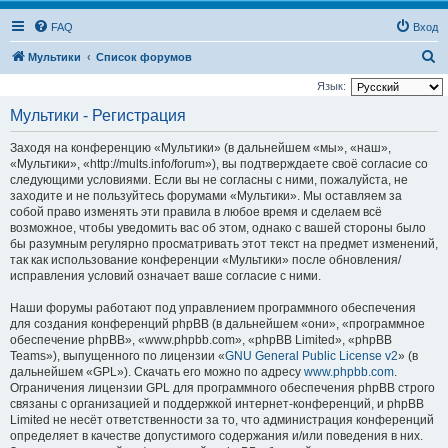
FAQ
Вход
П
Мультики
Список форумов
о
Язык:
и
Мультики - Регистрация
с
Заходя на конференцию «Мультики» (в дальнейшем «мы», «наш»,
к
«Мультики», «http://mults.info/forum»), вы подтверждаете своё согласие со
следующими условиями. Если вы не согласны с ними, пожалуйста, не
заходите и не пользуйтесь форумами «Мультики». Мы оставляем за
собой право изменять эти правила в любое время и сделаем всё
возможное, чтобы уведомить вас об этом, однако с вашей стороны было
бы разумным регулярно просматривать этот текст на предмет изменений,
так как использование конференции «Мультики» после обновления/
исправления условий означает ваше согласие с ними.
Наши форумы работают под управлением программного обеспечения
для создания конференций phpBB (в дальнейшем «они», «программное
обеспечение phpBB», «www.phpbb.com», «phpBB Limited», «phpBB
Teams»), выпущенного по лицензии «
GNU General Public License v2
» (в
дальнейшем «GPL»). Скачать его можно по адресу
www.phpbb.com
.
Ограничения лицензии GPL для программного обеспечения phpBB строго
связаны с организацией и поддержкой интернет-конференций, и phpBB
Limited не несёт ответственности за то, что администрация конференций
определяет в качестве допустимого содержания и/или поведения в них.