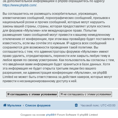
За дополнительной информацией о phpBB обращайтесь по адресу
https://www.phpbb.com/
.
Вы соглашаетесь не размещать оскорбительных, угрожающих,
клеветнических сообщений, порнографических сообщений, призывов к
национальной розни и прочих сообщений, которые могут нарушить
законы вашей страны, страны, которая предоставляет услуги хостинга
для форумов «Мультики» или международное право. Попытки
размещения таких сообщений могут привести к вашему немедленному
отключению от конференции, при этом ваш провайдер будет поставлен в
известность, если мы сочтём это нужным. IP-адреса всех сообщений
сохраняются для возможности проведения такой политики. Вы
соглашаетесь с тем, что администраторы форумов «Мультики» имеют
право удалить, отредактировать, перенести или закрыть любую тему в
любое время по своему усмотрению. Как пользователь вы согласны с тем,
что введённая вами информация будет храниться в базе данных. Хотя
эта информация не будет открыта третьим лицам без вашего
разрешения, ни администрация конференции «Мультики», ни phpBB
Limited не может быть ответственна за действия хакеров, которые могут
привести к несанкционированному доступу к ней.
Мультики
Список форумов
Часовой пояс:
UTC+03:00
Создано на основе
phpBB
® Forum Software © phpBB Limited