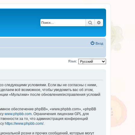
Поиск
Расширенный по
Вход
Язык:
 со следующими условиями. Если вы не согласны с ними,
сделаем всё возможное, чтобы уведомить вас об этом,
енции «Мультики» после обновления/исправления условий
ммное обеспечение phpBB», «www.phpbb.com», «phpBB
есу
www.phpbb.com
. Ограничения лицензии GPL для
ственности за то, что администрация конференций
есу
https://www.phpbb.com/
.
циональной розни и прочих сообщений, которые могут