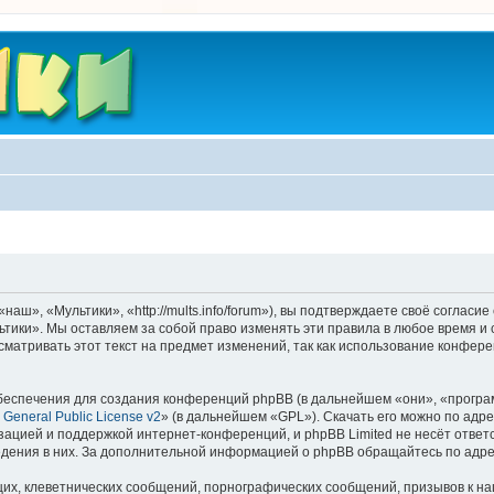
ш», «Мультики», «http://mults.info/forum»), вы подтверждаете своё согласие
тики». Мы оставляем за собой право изменять эти правила в любое время и 
матривать этот текст на предмет изменений, так как использование конфер
еспечения для создания конференций phpBB (в дальнейшем «они», «програ
General Public License v2
» (в дальнейшем «GPL»). Скачать его можно по адр
зацией и поддержкой интернет-конференций, и phpBB Limited не несёт ответ
ведения в них. За дополнительной информацией о phpBB обращайтесь по адр
их, клеветнических сообщений, порнографических сообщений, призывов к на