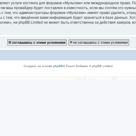
вляет услуги хостинга для форумов «Мультики» или международное право. П
м ваш провайдер будет поставлен в известность, если мы сочтём это нужны
 с тем, что администраторы форумов «Мультики» имеют право удалить, отре
ы с тем, что введённая вами информация будет храниться в базе данных. Хо
ки», ни phpBB Limited не может быть ответственна за действия хакеров, ко
Создано на основе
phpBB
® Forum Software © phpBB Limited