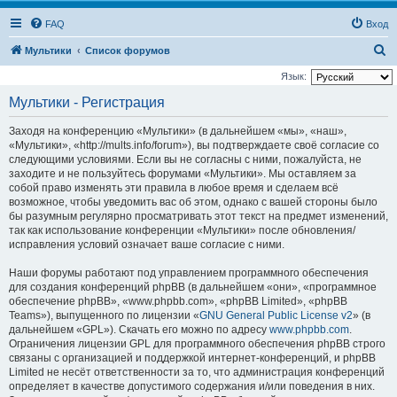
FAQ
Вход
П
Мультики
Список форумов
о
Язык:
и
Мультики - Регистрация
с
Заходя на конференцию «Мультики» (в дальнейшем «мы», «наш»,
к
«Мультики», «http://mults.info/forum»), вы подтверждаете своё согласие со
следующими условиями. Если вы не согласны с ними, пожалуйста, не
заходите и не пользуйтесь форумами «Мультики». Мы оставляем за
собой право изменять эти правила в любое время и сделаем всё
возможное, чтобы уведомить вас об этом, однако с вашей стороны было
бы разумным регулярно просматривать этот текст на предмет изменений,
так как использование конференции «Мультики» после обновления/
исправления условий означает ваше согласие с ними.
Наши форумы работают под управлением программного обеспечения
для создания конференций phpBB (в дальнейшем «они», «программное
обеспечение phpBB», «www.phpbb.com», «phpBB Limited», «phpBB
Teams»), выпущенного по лицензии «
GNU General Public License v2
» (в
дальнейшем «GPL»). Скачать его можно по адресу
www.phpbb.com
.
Ограничения лицензии GPL для программного обеспечения phpBB строго
связаны с организацией и поддержкой интернет-конференций, и phpBB
Limited не несёт ответственности за то, что администрация конференций
определяет в качестве допустимого содержания и/или поведения в них.