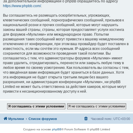
За дополнительной информацией о phpBB обращайтесь по адресу
https://www.phpbb.com/
.
Вы соглашаетесь не размещать оскорбительных, угрожающих,
клеветнических сообщений, порнографических сообщений, призывов к
национальной розни и прочих сообщений, которые могут нарушить
законы вашей страны, страны, которая предоставляет услуги хостинга
для форумов «Мультики» или международное право. Попытки
размещения таких сообщений могут привести к вашему немедленному
отключению от конференции, при этом ваш провайдер будет поставлен в
известность, если мы сочтём это нужным. IP-адреса всех сообщений
сохраняются для возможности проведения такой политики. Вы
соглашаетесь с тем, что администраторы форумов «Мультики» имеют
право удалить, отредактировать, перенести или закрыть любую тему в
любое время по своему усмотрению. Как пользователь вы согласны с тем,
что введённая вами информация будет храниться в базе данных. Хотя
эта информация не будет открыта третьим лицам без вашего
разрешения, ни администрация конференции «Мультики», ни phpBB
Limited не может быть ответственна за действия хакеров, которые могут
привести к несанкционированному доступу к ней.
Мультики
Список форумов
Часовой пояс:
UTC+03:00
Создано на основе
phpBB
® Forum Software © phpBB Limited