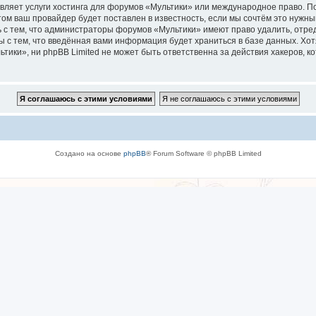
вляет услуги хостинга для форумов «Мультики» или международное право. П
м ваш провайдер будет поставлен в известность, если мы сочтём это нужны
 с тем, что администраторы форумов «Мультики» имеют право удалить, отре
ы с тем, что введённая вами информация будет храниться в базе данных. Хо
ки», ни phpBB Limited не может быть ответственна за действия хакеров, ко
Создано на основе
phpBB
® Forum Software © phpBB Limited