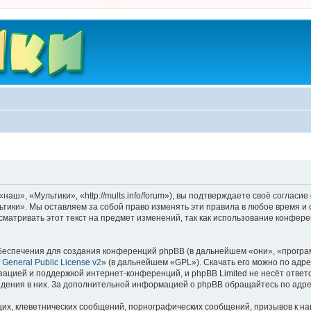
ш», «Мультики», «http://mults.info/forum»), вы подтверждаете своё согласие
тики». Мы оставляем за собой право изменять эти правила в любое время и 
матривать этот текст на предмет изменений, так как использование конфер
еспечения для создания конференций phpBB (в дальнейшем «они», «програ
General Public License v2
» (в дальнейшем «GPL»). Скачать его можно по адр
зацией и поддержкой интернет-конференций, и phpBB Limited не несёт ответ
ведения в них. За дополнительной информацией о phpBB обращайтесь по адр
их, клеветнических сообщений, порнографических сообщений, призывов к на