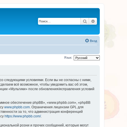
Поиск
Расширенный по
Вход
Язык:
 со следующими условиями. Если вы не согласны с ними,
сделаем всё возможное, чтобы уведомить вас об этом,
енции «Мультики» после обновления/исправления условий
ммное обеспечение phpBB», «www.phpbb.com», «phpBB
есу
www.phpbb.com
. Ограничения лицензии GPL для
ственности за то, что администрация конференций
есу
https://www.phpbb.com/
.
циональной розни и прочих сообщений, которые могут