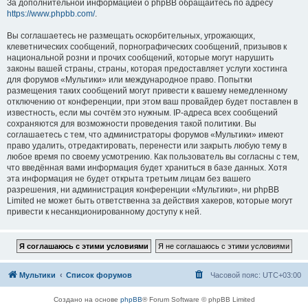
За дополнительной информацией о phpBB обращайтесь по адресу
https://www.phpbb.com/
.
Вы соглашаетесь не размещать оскорбительных, угрожающих,
клеветнических сообщений, порнографических сообщений, призывов к
национальной розни и прочих сообщений, которые могут нарушить
законы вашей страны, страны, которая предоставляет услуги хостинга
для форумов «Мультики» или международное право. Попытки
размещения таких сообщений могут привести к вашему немедленному
отключению от конференции, при этом ваш провайдер будет поставлен в
известность, если мы сочтём это нужным. IP-адреса всех сообщений
сохраняются для возможности проведения такой политики. Вы
соглашаетесь с тем, что администраторы форумов «Мультики» имеют
право удалить, отредактировать, перенести или закрыть любую тему в
любое время по своему усмотрению. Как пользователь вы согласны с тем,
что введённая вами информация будет храниться в базе данных. Хотя
эта информация не будет открыта третьим лицам без вашего
разрешения, ни администрация конференции «Мультики», ни phpBB
Limited не может быть ответственна за действия хакеров, которые могут
привести к несанкционированному доступу к ней.
Мультики
Список форумов
Часовой пояс:
UTC+03:00
Создано на основе
phpBB
® Forum Software © phpBB Limited