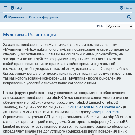
FAQ
Вход
П
Мультики
Список форумов
о
Язык:
и
Мультики - Регистрация
с
Заходя на конференцию «Мультики» (в дальнейшем «мы», «наш»,
к
«Мультики», «http://mults.info/forum»), вы подтверждаете своё согласие со
следующими условиями. Если вы не согласны с ними, пожалуйста, не
заходите и не пользуйтесь форумами «Мультики». Мы оставляем за
собой право изменять эти правила в любое время и сделаем всё
возможное, чтобы уведомить вас об этом, однако с вашей стороны было
бы разумным регулярно просматривать этот текст на предмет изменений,
так как использование конференции «Мультики» после обновления/
исправления условий означает ваше согласие с ними.
Наши форумы работают под управлением программного обеспечения
для создания конференций phpBB (в дальнейшем «они», «программное
обеспечение phpBB», «www.phpbb.com», «phpBB Limited», «phpBB
Teams»), выпущенного по лицензии «
GNU General Public License v2
» (в
дальнейшем «GPL»). Скачать его можно по адресу
www.phpbb.com
.
Ограничения лицензии GPL для программного обеспечения phpBB строго
связаны с организацией и поддержкой интернет-конференций, и phpBB
Limited не несёт ответственности за то, что администрация конференций
определяет в качестве допустимого содержания и/или поведения в них.