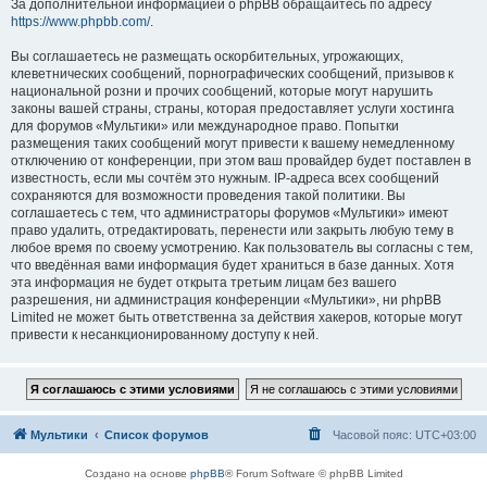
За дополнительной информацией о phpBB обращайтесь по адресу
https://www.phpbb.com/
.
Вы соглашаетесь не размещать оскорбительных, угрожающих,
клеветнических сообщений, порнографических сообщений, призывов к
национальной розни и прочих сообщений, которые могут нарушить
законы вашей страны, страны, которая предоставляет услуги хостинга
для форумов «Мультики» или международное право. Попытки
размещения таких сообщений могут привести к вашему немедленному
отключению от конференции, при этом ваш провайдер будет поставлен в
известность, если мы сочтём это нужным. IP-адреса всех сообщений
сохраняются для возможности проведения такой политики. Вы
соглашаетесь с тем, что администраторы форумов «Мультики» имеют
право удалить, отредактировать, перенести или закрыть любую тему в
любое время по своему усмотрению. Как пользователь вы согласны с тем,
что введённая вами информация будет храниться в базе данных. Хотя
эта информация не будет открыта третьим лицам без вашего
разрешения, ни администрация конференции «Мультики», ни phpBB
Limited не может быть ответственна за действия хакеров, которые могут
привести к несанкционированному доступу к ней.
Мультики
Список форумов
Часовой пояс:
UTC+03:00
Создано на основе
phpBB
® Forum Software © phpBB Limited