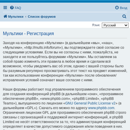
FAQ
Вход
П
Мультики
Список форумов
о
Язык:
и
Мультики - Регистрация
с
Заходя на конференцию «Мультики» (в дальнейшем «мы», «наш»,
к
«Мультики», «http://mults.info/forum»), вы подтверждаете своё согласие со
следующими условиями. Если вы не согласны с ними, пожалуйста, не
заходите и не пользуйтесь форумами «Мультики». Мы оставляем за
собой право изменять эти правила в любое время и сделаем всё
возможное, чтобы уведомить вас об этом, однако с вашей стороны было
бы разумным регулярно просматривать этот текст на предмет изменений,
так как использование конференции «Мультики» после обновления/
исправления условий означает ваше согласие с ними.
Наши форумы работают под управлением программного обеспечения
для создания конференций phpBB (в дальнейшем «они», «программное
обеспечение phpBB», «www.phpbb.com», «phpBB Limited», «phpBB
Teams»), выпущенного по лицензии «
GNU General Public License v2
» (в
дальнейшем «GPL»). Скачать его можно по адресу
www.phpbb.com
.
Ограничения лицензии GPL для программного обеспечения phpBB строго
связаны с организацией и поддержкой интернет-конференций, и phpBB
Limited не несёт ответственности за то, что администрация конференций
определяет в качестве допустимого содержания и/или поведения в них.