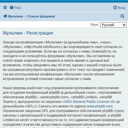
FAQ
Вход
П
Мультики
Список форумов
о
Язык:
и
Мультики - Регистрация
с
Заходя на конференцию «Мультики» (в дальнейшем «мы», «наш»,
к
«Мультики», «http://mults.info/forum»), вы подтверждаете своё согласие со
следующими условиями. Если вы не согласны с ними, пожалуйста, не
заходите и не пользуйтесь форумами «Мультики». Мы оставляем за
собой право изменять эти правила в любое время и сделаем всё
возможное, чтобы уведомить вас об этом, однако с вашей стороны было
бы разумным регулярно просматривать этот текст на предмет изменений,
так как использование конференции «Мультики» после обновления/
исправления условий означает ваше согласие с ними.
Наши форумы работают под управлением программного обеспечения
для создания конференций phpBB (в дальнейшем «они», «программное
обеспечение phpBB», «www.phpbb.com», «phpBB Limited», «phpBB
Teams»), выпущенного по лицензии «
GNU General Public License v2
» (в
дальнейшем «GPL»). Скачать его можно по адресу
www.phpbb.com
.
Ограничения лицензии GPL для программного обеспечения phpBB строго
связаны с организацией и поддержкой интернет-конференций, и phpBB
Limited не несёт ответственности за то, что администрация конференций
определяет в качестве допустимого содержания и/или поведения в них.