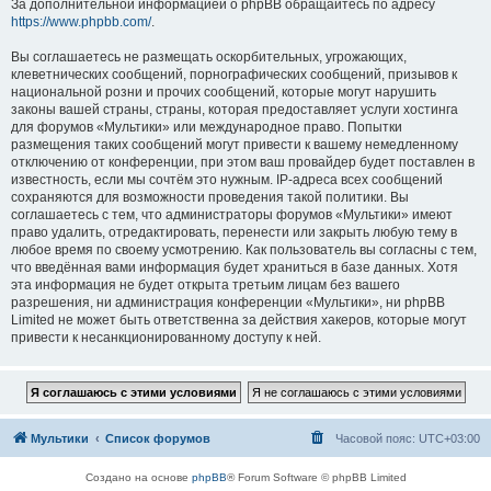
За дополнительной информацией о phpBB обращайтесь по адресу
https://www.phpbb.com/
.
Вы соглашаетесь не размещать оскорбительных, угрожающих,
клеветнических сообщений, порнографических сообщений, призывов к
национальной розни и прочих сообщений, которые могут нарушить
законы вашей страны, страны, которая предоставляет услуги хостинга
для форумов «Мультики» или международное право. Попытки
размещения таких сообщений могут привести к вашему немедленному
отключению от конференции, при этом ваш провайдер будет поставлен в
известность, если мы сочтём это нужным. IP-адреса всех сообщений
сохраняются для возможности проведения такой политики. Вы
соглашаетесь с тем, что администраторы форумов «Мультики» имеют
право удалить, отредактировать, перенести или закрыть любую тему в
любое время по своему усмотрению. Как пользователь вы согласны с тем,
что введённая вами информация будет храниться в базе данных. Хотя
эта информация не будет открыта третьим лицам без вашего
разрешения, ни администрация конференции «Мультики», ни phpBB
Limited не может быть ответственна за действия хакеров, которые могут
привести к несанкционированному доступу к ней.
Мультики
Список форумов
Часовой пояс:
UTC+03:00
Создано на основе
phpBB
® Forum Software © phpBB Limited