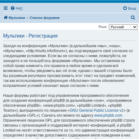
FAQ
Вход
П
Мультики
Список форумов
о
Язык:
и
Мультики - Регистрация
с
Заходя на конференцию «Мультики» (в дальнейшем «мы», «наш»,
к
«Мультики», «http://mults.info/forum»), вы подтверждаете своё согласие со
следующими условиями. Если вы не согласны с ними, пожалуйста, не
заходите и не пользуйтесь форумами «Мультики». Мы оставляем за
собой право изменять эти правила в любое время и сделаем всё
возможное, чтобы уведомить вас об этом, однако с вашей стороны было
бы разумным регулярно просматривать этот текст на предмет изменений,
так как использование конференции «Мультики» после обновления/
исправления условий означает ваше согласие с ними.
Наши форумы работают под управлением программного обеспечения
для создания конференций phpBB (в дальнейшем «они», «программное
обеспечение phpBB», «www.phpbb.com», «phpBB Limited», «phpBB
Teams»), выпущенного по лицензии «
GNU General Public License v2
» (в
дальнейшем «GPL»). Скачать его можно по адресу
www.phpbb.com
.
Ограничения лицензии GPL для программного обеспечения phpBB строго
связаны с организацией и поддержкой интернет-конференций, и phpBB
Limited не несёт ответственности за то, что администрация конференций
определяет в качестве допустимого содержания и/или поведения в них.