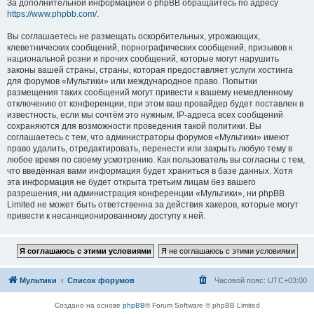
За дополнительной информацией о phpBB обращайтесь по адресу
https://www.phpbb.com/
.
Вы соглашаетесь не размещать оскорбительных, угрожающих,
клеветнических сообщений, порнографических сообщений, призывов к
национальной розни и прочих сообщений, которые могут нарушить
законы вашей страны, страны, которая предоставляет услуги хостинга
для форумов «Мультики» или международное право. Попытки
размещения таких сообщений могут привести к вашему немедленному
отключению от конференции, при этом ваш провайдер будет поставлен в
известность, если мы сочтём это нужным. IP-адреса всех сообщений
сохраняются для возможности проведения такой политики. Вы
соглашаетесь с тем, что администраторы форумов «Мультики» имеют
право удалить, отредактировать, перенести или закрыть любую тему в
любое время по своему усмотрению. Как пользователь вы согласны с тем,
что введённая вами информация будет храниться в базе данных. Хотя
эта информация не будет открыта третьим лицам без вашего
разрешения, ни администрация конференции «Мультики», ни phpBB
Limited не может быть ответственна за действия хакеров, которые могут
привести к несанкционированному доступу к ней.
Мультики
Список форумов
Часовой пояс:
UTC+03:00
Создано на основе
phpBB
® Forum Software © phpBB Limited