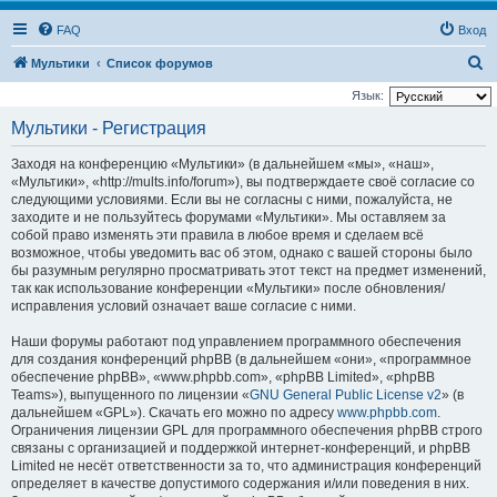
FAQ
Вход
П
Мультики
Список форумов
о
Язык:
и
Мультики - Регистрация
с
Заходя на конференцию «Мультики» (в дальнейшем «мы», «наш»,
к
«Мультики», «http://mults.info/forum»), вы подтверждаете своё согласие со
следующими условиями. Если вы не согласны с ними, пожалуйста, не
заходите и не пользуйтесь форумами «Мультики». Мы оставляем за
собой право изменять эти правила в любое время и сделаем всё
возможное, чтобы уведомить вас об этом, однако с вашей стороны было
бы разумным регулярно просматривать этот текст на предмет изменений,
так как использование конференции «Мультики» после обновления/
исправления условий означает ваше согласие с ними.
Наши форумы работают под управлением программного обеспечения
для создания конференций phpBB (в дальнейшем «они», «программное
обеспечение phpBB», «www.phpbb.com», «phpBB Limited», «phpBB
Teams»), выпущенного по лицензии «
GNU General Public License v2
» (в
дальнейшем «GPL»). Скачать его можно по адресу
www.phpbb.com
.
Ограничения лицензии GPL для программного обеспечения phpBB строго
связаны с организацией и поддержкой интернет-конференций, и phpBB
Limited не несёт ответственности за то, что администрация конференций
определяет в качестве допустимого содержания и/или поведения в них.