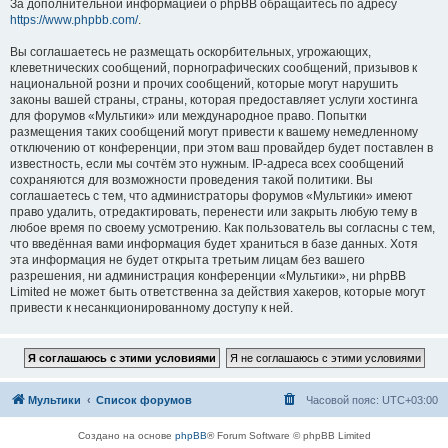
За дополнительной информацией о phpBB обращайтесь по адресу
https://www.phpbb.com/
.
Вы соглашаетесь не размещать оскорбительных, угрожающих,
клеветнических сообщений, порнографических сообщений, призывов к
национальной розни и прочих сообщений, которые могут нарушить
законы вашей страны, страны, которая предоставляет услуги хостинга
для форумов «Мультики» или международное право. Попытки
размещения таких сообщений могут привести к вашему немедленному
отключению от конференции, при этом ваш провайдер будет поставлен в
известность, если мы сочтём это нужным. IP-адреса всех сообщений
сохраняются для возможности проведения такой политики. Вы
соглашаетесь с тем, что администраторы форумов «Мультики» имеют
право удалить, отредактировать, перенести или закрыть любую тему в
любое время по своему усмотрению. Как пользователь вы согласны с тем,
что введённая вами информация будет храниться в базе данных. Хотя
эта информация не будет открыта третьим лицам без вашего
разрешения, ни администрация конференции «Мультики», ни phpBB
Limited не может быть ответственна за действия хакеров, которые могут
привести к несанкционированному доступу к ней.
Мультики
Список форумов
Часовой пояс:
UTC+03:00
Создано на основе
phpBB
® Forum Software © phpBB Limited