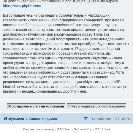
За дополнительной информацией о phpBB обращайтесь по адресу
https://www.phpbb.com/
.
Вы соглашаетесь не размещать оскорбительных, угрожающих,
клеветнических сообщений, порнографических сообщений, призывов к
национальной розни и прочих сообщений, которые могут нарушить
законы вашей страны, страны, которая предоставляет услуги хостинга
для форумов «Мультики» или международное право. Попытки
размещения таких сообщений могут привести к вашему немедленному
отключению от конференции, при этом ваш провайдер будет поставлен в
известность, если мы сочтём это нужным. IP-адреса всех сообщений
сохраняются для возможности проведения такой политики. Вы
соглашаетесь с тем, что администраторы форумов «Мультики» имеют
право удалить, отредактировать, перенести или закрыть любую тему в
любое время по своему усмотрению. Как пользователь вы согласны с тем,
что введённая вами информация будет храниться в базе данных. Хотя
эта информация не будет открыта третьим лицам без вашего
разрешения, ни администрация конференции «Мультики», ни phpBB
Limited не может быть ответственна за действия хакеров, которые могут
привести к несанкционированному доступу к ней.
Мультики
Список форумов
Часовой пояс:
UTC+03:00
Создано на основе
phpBB
® Forum Software © phpBB Limited