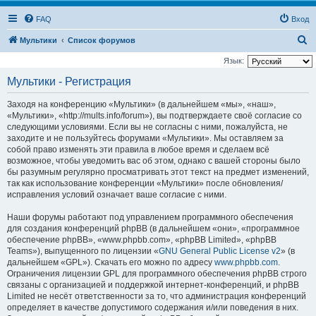
FAQ
Вход
П
Мультики
Список форумов
о
Язык:
и
Мультики - Регистрация
с
Заходя на конференцию «Мультики» (в дальнейшем «мы», «наш»,
к
«Мультики», «http://mults.info/forum»), вы подтверждаете своё согласие со
следующими условиями. Если вы не согласны с ними, пожалуйста, не
заходите и не пользуйтесь форумами «Мультики». Мы оставляем за
собой право изменять эти правила в любое время и сделаем всё
возможное, чтобы уведомить вас об этом, однако с вашей стороны было
бы разумным регулярно просматривать этот текст на предмет изменений,
так как использование конференции «Мультики» после обновления/
исправления условий означает ваше согласие с ними.
Наши форумы работают под управлением программного обеспечения
для создания конференций phpBB (в дальнейшем «они», «программное
обеспечение phpBB», «www.phpbb.com», «phpBB Limited», «phpBB
Teams»), выпущенного по лицензии «
GNU General Public License v2
» (в
дальнейшем «GPL»). Скачать его можно по адресу
www.phpbb.com
.
Ограничения лицензии GPL для программного обеспечения phpBB строго
связаны с организацией и поддержкой интернет-конференций, и phpBB
Limited не несёт ответственности за то, что администрация конференций
определяет в качестве допустимого содержания и/или поведения в них.