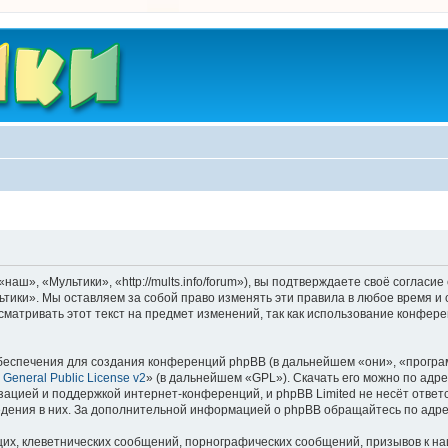
ш», «Мультики», «http://mults.info/forum»), вы подтверждаете своё согласие
тики». Мы оставляем за собой право изменять эти правила в любое время и 
матривать этот текст на предмет изменений, так как использование конфер
еспечения для создания конференций phpBB (в дальнейшем «они», «програ
General Public License v2
» (в дальнейшем «GPL»). Скачать его можно по адр
зацией и поддержкой интернет-конференций, и phpBB Limited не несёт ответ
ведения в них. За дополнительной информацией о phpBB обращайтесь по адр
их, клеветнических сообщений, порнографических сообщений, призывов к на