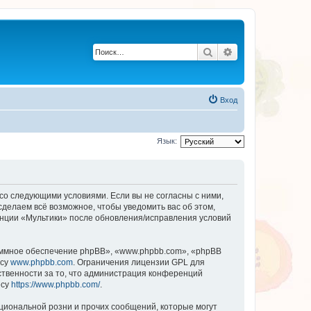
Поиск
Расширенный по
Вход
Язык:
 со следующими условиями. Если вы не согласны с ними,
сделаем всё возможное, чтобы уведомить вас об этом,
енции «Мультики» после обновления/исправления условий
ммное обеспечение phpBB», «www.phpbb.com», «phpBB
есу
www.phpbb.com
. Ограничения лицензии GPL для
ственности за то, что администрация конференций
есу
https://www.phpbb.com/
.
циональной розни и прочих сообщений, которые могут