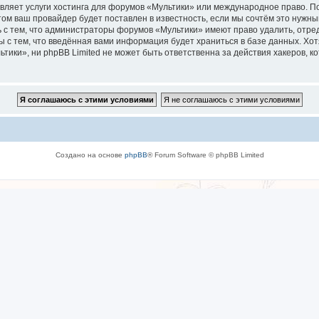
вляет услуги хостинга для форумов «Мультики» или международное право. П
м ваш провайдер будет поставлен в известность, если мы сочтём это нужны
 с тем, что администраторы форумов «Мультики» имеют право удалить, отре
ы с тем, что введённая вами информация будет храниться в базе данных. Хо
ки», ни phpBB Limited не может быть ответственна за действия хакеров, ко
Создано на основе
phpBB
® Forum Software © phpBB Limited