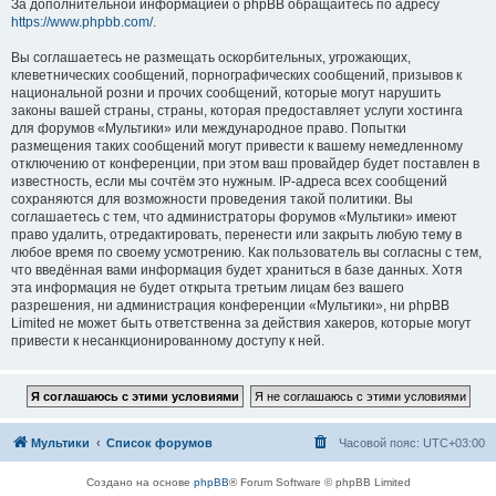
За дополнительной информацией о phpBB обращайтесь по адресу
https://www.phpbb.com/
.
Вы соглашаетесь не размещать оскорбительных, угрожающих,
клеветнических сообщений, порнографических сообщений, призывов к
национальной розни и прочих сообщений, которые могут нарушить
законы вашей страны, страны, которая предоставляет услуги хостинга
для форумов «Мультики» или международное право. Попытки
размещения таких сообщений могут привести к вашему немедленному
отключению от конференции, при этом ваш провайдер будет поставлен в
известность, если мы сочтём это нужным. IP-адреса всех сообщений
сохраняются для возможности проведения такой политики. Вы
соглашаетесь с тем, что администраторы форумов «Мультики» имеют
право удалить, отредактировать, перенести или закрыть любую тему в
любое время по своему усмотрению. Как пользователь вы согласны с тем,
что введённая вами информация будет храниться в базе данных. Хотя
эта информация не будет открыта третьим лицам без вашего
разрешения, ни администрация конференции «Мультики», ни phpBB
Limited не может быть ответственна за действия хакеров, которые могут
привести к несанкционированному доступу к ней.
Мультики
Список форумов
Часовой пояс:
UTC+03:00
Создано на основе
phpBB
® Forum Software © phpBB Limited