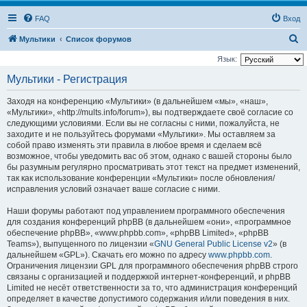
FAQ
Вход
П
Мультики
Список форумов
о
Язык:
и
Мультики - Регистрация
с
Заходя на конференцию «Мультики» (в дальнейшем «мы», «наш»,
к
«Мультики», «http://mults.info/forum»), вы подтверждаете своё согласие со
следующими условиями. Если вы не согласны с ними, пожалуйста, не
заходите и не пользуйтесь форумами «Мультики». Мы оставляем за
собой право изменять эти правила в любое время и сделаем всё
возможное, чтобы уведомить вас об этом, однако с вашей стороны было
бы разумным регулярно просматривать этот текст на предмет изменений,
так как использование конференции «Мультики» после обновления/
исправления условий означает ваше согласие с ними.
Наши форумы работают под управлением программного обеспечения
для создания конференций phpBB (в дальнейшем «они», «программное
обеспечение phpBB», «www.phpbb.com», «phpBB Limited», «phpBB
Teams»), выпущенного по лицензии «
GNU General Public License v2
» (в
дальнейшем «GPL»). Скачать его можно по адресу
www.phpbb.com
.
Ограничения лицензии GPL для программного обеспечения phpBB строго
связаны с организацией и поддержкой интернет-конференций, и phpBB
Limited не несёт ответственности за то, что администрация конференций
определяет в качестве допустимого содержания и/или поведения в них.