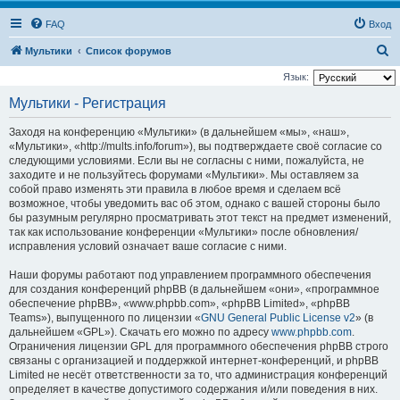
FAQ
Вход
П
Мультики
Список форумов
о
Язык:
и
Мультики - Регистрация
с
Заходя на конференцию «Мультики» (в дальнейшем «мы», «наш»,
к
«Мультики», «http://mults.info/forum»), вы подтверждаете своё согласие со
следующими условиями. Если вы не согласны с ними, пожалуйста, не
заходите и не пользуйтесь форумами «Мультики». Мы оставляем за
собой право изменять эти правила в любое время и сделаем всё
возможное, чтобы уведомить вас об этом, однако с вашей стороны было
бы разумным регулярно просматривать этот текст на предмет изменений,
так как использование конференции «Мультики» после обновления/
исправления условий означает ваше согласие с ними.
Наши форумы работают под управлением программного обеспечения
для создания конференций phpBB (в дальнейшем «они», «программное
обеспечение phpBB», «www.phpbb.com», «phpBB Limited», «phpBB
Teams»), выпущенного по лицензии «
GNU General Public License v2
» (в
дальнейшем «GPL»). Скачать его можно по адресу
www.phpbb.com
.
Ограничения лицензии GPL для программного обеспечения phpBB строго
связаны с организацией и поддержкой интернет-конференций, и phpBB
Limited не несёт ответственности за то, что администрация конференций
определяет в качестве допустимого содержания и/или поведения в них.