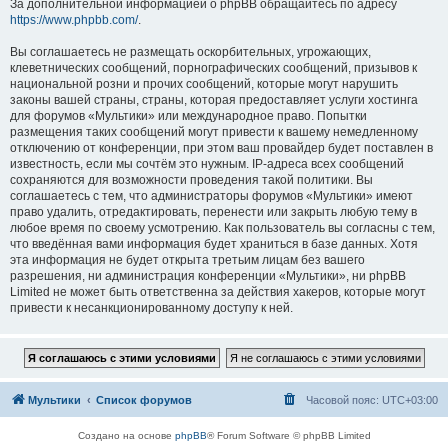
За дополнительной информацией о phpBB обращайтесь по адресу
https://www.phpbb.com/
.
Вы соглашаетесь не размещать оскорбительных, угрожающих,
клеветнических сообщений, порнографических сообщений, призывов к
национальной розни и прочих сообщений, которые могут нарушить
законы вашей страны, страны, которая предоставляет услуги хостинга
для форумов «Мультики» или международное право. Попытки
размещения таких сообщений могут привести к вашему немедленному
отключению от конференции, при этом ваш провайдер будет поставлен в
известность, если мы сочтём это нужным. IP-адреса всех сообщений
сохраняются для возможности проведения такой политики. Вы
соглашаетесь с тем, что администраторы форумов «Мультики» имеют
право удалить, отредактировать, перенести или закрыть любую тему в
любое время по своему усмотрению. Как пользователь вы согласны с тем,
что введённая вами информация будет храниться в базе данных. Хотя
эта информация не будет открыта третьим лицам без вашего
разрешения, ни администрация конференции «Мультики», ни phpBB
Limited не может быть ответственна за действия хакеров, которые могут
привести к несанкционированному доступу к ней.
Мультики
Список форумов
Часовой пояс:
UTC+03:00
Создано на основе
phpBB
® Forum Software © phpBB Limited