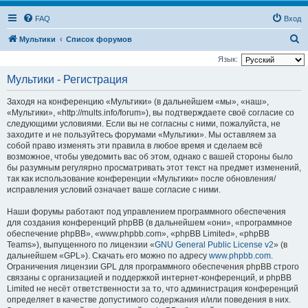
FAQ
Вход
П
Мультики
Список форумов
о
Язык:
и
Мультики - Регистрация
с
Заходя на конференцию «Мультики» (в дальнейшем «мы», «наш»,
к
«Мультики», «http://mults.info/forum»), вы подтверждаете своё согласие со
следующими условиями. Если вы не согласны с ними, пожалуйста, не
заходите и не пользуйтесь форумами «Мультики». Мы оставляем за
собой право изменять эти правила в любое время и сделаем всё
возможное, чтобы уведомить вас об этом, однако с вашей стороны было
бы разумным регулярно просматривать этот текст на предмет изменений,
так как использование конференции «Мультики» после обновления/
исправления условий означает ваше согласие с ними.
Наши форумы работают под управлением программного обеспечения
для создания конференций phpBB (в дальнейшем «они», «программное
обеспечение phpBB», «www.phpbb.com», «phpBB Limited», «phpBB
Teams»), выпущенного по лицензии «
GNU General Public License v2
» (в
дальнейшем «GPL»). Скачать его можно по адресу
www.phpbb.com
.
Ограничения лицензии GPL для программного обеспечения phpBB строго
связаны с организацией и поддержкой интернет-конференций, и phpBB
Limited не несёт ответственности за то, что администрация конференций
определяет в качестве допустимого содержания и/или поведения в них.