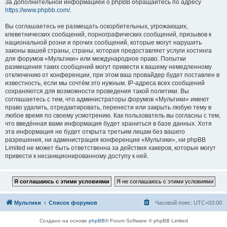
За дополнительной информацией о phpBB обращайтесь по адресу
https://www.phpbb.com/
.
Вы соглашаетесь не размещать оскорбительных, угрожающих,
клеветнических сообщений, порнографических сообщений, призывов к
национальной розни и прочих сообщений, которые могут нарушить
законы вашей страны, страны, которая предоставляет услуги хостинга
для форумов «Мультики» или международное право. Попытки
размещения таких сообщений могут привести к вашему немедленному
отключению от конференции, при этом ваш провайдер будет поставлен в
известность, если мы сочтём это нужным. IP-адреса всех сообщений
сохраняются для возможности проведения такой политики. Вы
соглашаетесь с тем, что администраторы форумов «Мультики» имеют
право удалить, отредактировать, перенести или закрыть любую тему в
любое время по своему усмотрению. Как пользователь вы согласны с тем,
что введённая вами информация будет храниться в базе данных. Хотя
эта информация не будет открыта третьим лицам без вашего
разрешения, ни администрация конференции «Мультики», ни phpBB
Limited не может быть ответственна за действия хакеров, которые могут
привести к несанкционированному доступу к ней.
Мультики
Список форумов
Часовой пояс:
UTC+03:00
Создано на основе
phpBB
® Forum Software © phpBB Limited