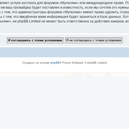
вляет услуги хостинга для форумов «Мультики» или международное право. П
м ваш провайдер будет поставлен в известность, если мы сочтём это нужны
 с тем, что администраторы форумов «Мультики» имеют право удалить, отре
ы с тем, что введённая вами информация будет храниться в базе данных. Хо
ки», ни phpBB Limited не может быть ответственна за действия хакеров, ко
Создано на основе
phpBB
® Forum Software © phpBB Limited