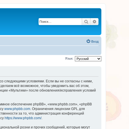
Поиск
Расширенный по
Вход
Язык:
 со следующими условиями. Если вы не согласны с ними,
сделаем всё возможное, чтобы уведомить вас об этом,
енции «Мультики» после обновления/исправления условий
ммное обеспечение phpBB», «www.phpbb.com», «phpBB
есу
www.phpbb.com
. Ограничения лицензии GPL для
ственности за то, что администрация конференций
есу
https://www.phpbb.com/
.
циональной розни и прочих сообщений, которые могут