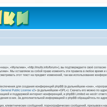
ш», «Мультики», «http://mults.info/forum»), вы подтверждаете своё согласие
тики». Мы оставляем за собой право изменять эти правила в любое время и 
матривать этот текст на предмет изменений, так как использование конфер
еспечения для создания конференций phpBB (в дальнейшем «они», «програ
General Public License v2
» (в дальнейшем «GPL»). Скачать его можно по адр
зацией и поддержкой интернет-конференций, и phpBB Limited не несёт ответ
ведения в них. За дополнительной информацией о phpBB обращайтесь по адр
их, клеветнических сообщений, порнографических сообщений, призывов к на