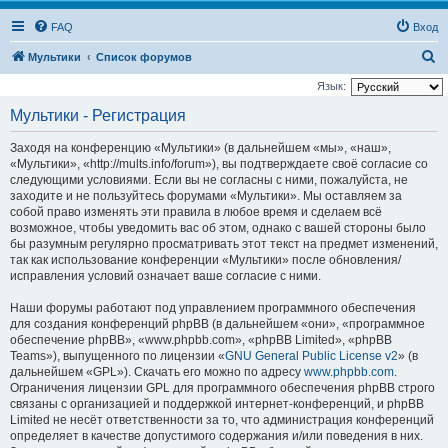
FAQ
Вход
П
Мультики
Список форумов
о
Язык:
и
Мультики - Регистрация
с
Заходя на конференцию «Мультики» (в дальнейшем «мы», «наш»,
к
«Мультики», «http://mults.info/forum»), вы подтверждаете своё согласие со
следующими условиями. Если вы не согласны с ними, пожалуйста, не
заходите и не пользуйтесь форумами «Мультики». Мы оставляем за
собой право изменять эти правила в любое время и сделаем всё
возможное, чтобы уведомить вас об этом, однако с вашей стороны было
бы разумным регулярно просматривать этот текст на предмет изменений,
так как использование конференции «Мультики» после обновления/
исправления условий означает ваше согласие с ними.
Наши форумы работают под управлением программного обеспечения
для создания конференций phpBB (в дальнейшем «они», «программное
обеспечение phpBB», «www.phpbb.com», «phpBB Limited», «phpBB
Teams»), выпущенного по лицензии «
GNU General Public License v2
» (в
дальнейшем «GPL»). Скачать его можно по адресу
www.phpbb.com
.
Ограничения лицензии GPL для программного обеспечения phpBB строго
связаны с организацией и поддержкой интернет-конференций, и phpBB
Limited не несёт ответственности за то, что администрация конференций
определяет в качестве допустимого содержания и/или поведения в них.