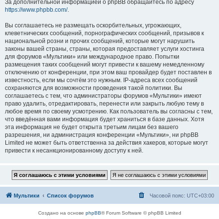
За дополнительной информацией о phpBB обращайтесь по адресу
https://www.phpbb.com/
.
Вы соглашаетесь не размещать оскорбительных, угрожающих,
клеветнических сообщений, порнографических сообщений, призывов к
национальной розни и прочих сообщений, которые могут нарушить
законы вашей страны, страны, которая предоставляет услуги хостинга
для форумов «Мультики» или международное право. Попытки
размещения таких сообщений могут привести к вашему немедленному
отключению от конференции, при этом ваш провайдер будет поставлен в
известность, если мы сочтём это нужным. IP-адреса всех сообщений
сохраняются для возможности проведения такой политики. Вы
соглашаетесь с тем, что администраторы форумов «Мультики» имеют
право удалить, отредактировать, перенести или закрыть любую тему в
любое время по своему усмотрению. Как пользователь вы согласны с тем,
что введённая вами информация будет храниться в базе данных. Хотя
эта информация не будет открыта третьим лицам без вашего
разрешения, ни администрация конференции «Мультики», ни phpBB
Limited не может быть ответственна за действия хакеров, которые могут
привести к несанкционированному доступу к ней.
Мультики
Список форумов
Часовой пояс:
UTC+03:00
Создано на основе
phpBB
® Forum Software © phpBB Limited